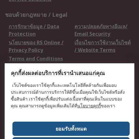
ชอบด้วยกฎหมาย / Legal
การรักษาข้อมูล / Data
ความปลอดภัยทางอีเมล/
Protection
Email Security
นโยบายของ RS Online /
เงื่อนไขการใช้งานเว็บไซต์
Privacy Policy
/ Website Terms
Terms and Conditions
of Sale
คุกกี้ส่งผลต่อบริการที่เรานำเสนอแก่คุณ
เกี่ยวกับ RS / About RS
เว็บไซต์ของเราใช้คุกกี้และเทคโนโลยีที่คล้ายกันเพื่อมอบ
ประสบการณ์ด้านการบริการให้ดีขึ้นเมื่อคุณใช้เว็บไซต์หรือสั่ง
RS ทั่วโลก / RS
ข่าวประชาสัมพันธ์ / Press
ซื้อสินค้า เราใช้คุกกี้เพื่อปรับแต่งเนื้อหาที่คุณเห็นในแบบของ
Worldwide
Centre
คุณ คุณสามารถดูข้อมูลเพิ่มเติมได้ที่
นโยบายคุกกี้
ของเรา
บริษัทในเครือ RS /
วิธีการชำระเงิน /
Corporate Group
Payment Details
เกี่ยวกับ RS / About RS
อาชีพที่ RS / Careers
ยอมรับทั้งหมด