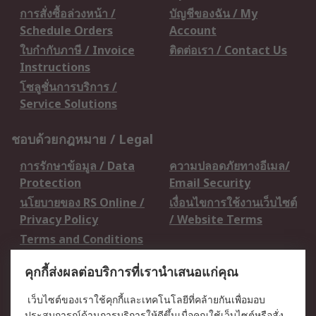
การสั่งซื้อล่วงหน้า /
บัญชีของฉัน / My
Schedule Orders
Account
ใบกำกับภาษี / Invoice
ติดต่อเรา / Contact Us
Instructions
โซลูชั่นการบริการ /
Service Solutions
ชอบด้วยกฎหมาย / Legal
การรักษาข้อมูล / Data
ความปลอดภัยทางอีเมล/
Protection
Email Security
นโยบายของ RS Online /
เงื่อนไขการใช้งานเว็บไซต์
Privacy Policy
/ Website Terms
Terms and Conditions
of Sale
คุกกี้ส่งผลต่อบริการที่เรานำเสนอแก่คุณ
เกี่ยวกับ RS / About RS
เว็บไซต์ของเราใช้คุกกี้และเทคโนโลยีที่คล้ายกันเพื่อมอบ
ประสบการณ์ด้านการบริการให้ดีขึ้นเมื่อคุณใช้เว็บไซต์หรือสั่ง