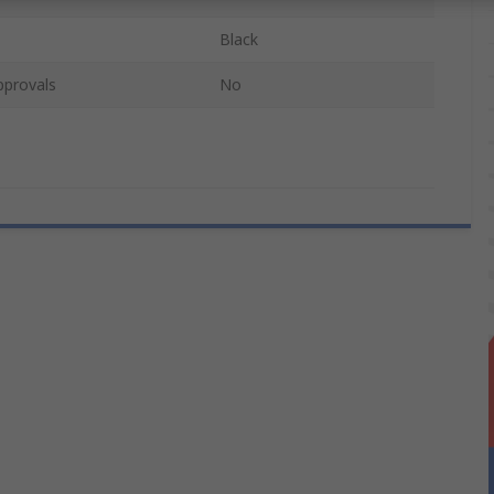
Black
pprovals
No