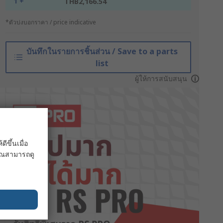
1 +
THB2,166.54
*ตัวบ่งบอกราคา / price indicative
บันทึกในรายการชิ้นส่วน / Save to a parts
list
ผู้ให้การสนับสนุน
ขึ้นเมื่อ
 คุณสามารถดู