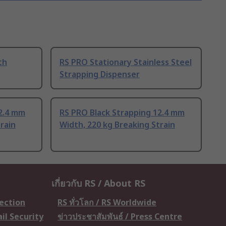
th
RS PRO Stationary Stainless Steel
Strapping Dispenser
12.4 mm
RS PRO Black Strapping 12.4 mm
rain
Width, 220 kg Breaking Strain
เกี่ยวกับ RS / About RS
tection
RS ทั่วโลก / RS Worldwide
il Security
ข่าวประชาสัมพันธ์ / Press Centre