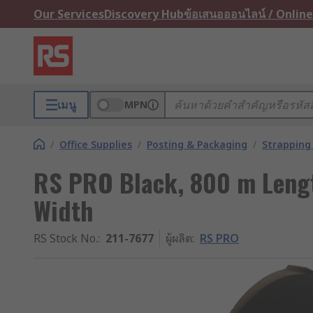
Our Services
Discovery Hub
ข้อเสนอออนไลน์ / Online
เมนู
MPN
/
Office Supplies
/
Posting & Packaging
/
Strapping 
RS PRO Black, 800 m Leng
Width
RS Stock No.
:
211-7677
ผู้ผลิต
:
RS PRO