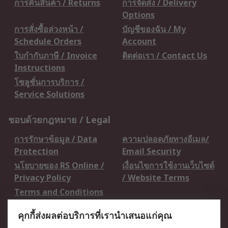
การคืนสินค้า / Returns
การจัดส่ง / Delivery
Options
การสั่งซื้อล่วงหน้า /
บัญชีของฉัน / My
Schedule Orders
Account
ใบกำกับภาษี / Invoice
ติดต่อเรา / Contact Us
Instructions
โซลูชั่นการบริการ /
Service Solutions
ชอบด้วยกฎหมาย / Legal
การรักษาข้อมูล / Data
ความปลอดภัยทางอีเมล/
Protection
Email Security
นโยบายของ RS Online /
เงื่อนไขการใช้งานเว็บไซต์
Privacy Policy
/ Website Terms
Terms and Conditions
of Sale
คุกกี้ส่งผลต่อบริการที่เรานำเสนอแก่คุณ