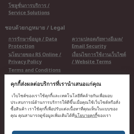
โซลูชั่นการบริการ /
Service Solutions
ชอบด้วยกฎหมาย / Legal
การรักษาข้อมูล / Data
ความปลอดภัยทางอีเมล/
Protection
Email Security
นโยบายของ RS Online /
เงื่อนไขการใช้งานเว็บไซต์
Privacy Policy
/ Website Terms
Terms and Conditions
of Sale
คุกกี้ส่งผลต่อบริการที่เรานำเสนอแก่คุณ
เกี่ยวกับ RS / About RS
เว็บไซต์ของเราใช้คุกกี้และเทคโนโลยีที่คล้ายกันเพื่อมอบ
ประสบการณ์ด้านการบริการให้ดีขึ้นเมื่อคุณใช้เว็บไซต์หรือสั่ง
RS ทั่วโลก / RS
ข่าวประชาสัมพันธ์ / Press
ซื้อสินค้า เราใช้คุกกี้เพื่อปรับแต่งเนื้อหาที่คุณเห็นในแบบของ
Worldwide
Centre
คุณ คุณสามารถดูข้อมูลเพิ่มเติมได้ที่
นโยบายคุกกี้
ของเรา
บริษัทในเครือ RS /
วิธีการชำระเงิน /
Corporate Group
Payment Details