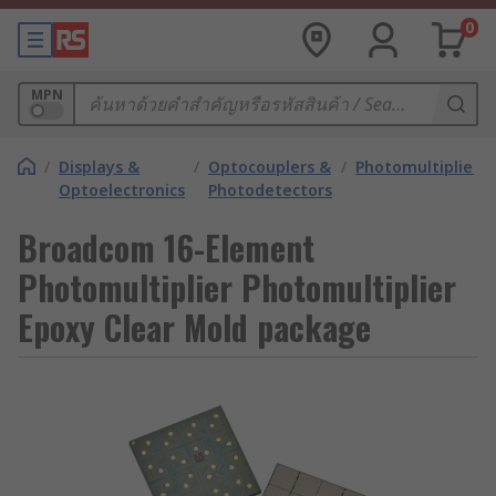
0
MPN
/
Displays &
/
Optocouplers &
/
Photomultipliers
Optoelectronics
Photodetectors
Broadcom 16-Element
Photomultiplier Photomultiplier
Epoxy Clear Mold package