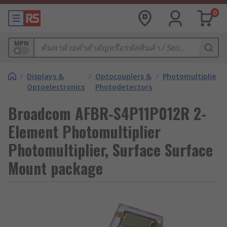
0
MPN
/
Displays &
/
Optocouplers &
/
Photomultipliers
Optoelectronics
Photodetectors
Broadcom AFBR-S4P11P012R 2-
Element Photomultiplier
Photomultiplier, Surface Surface
Mount package