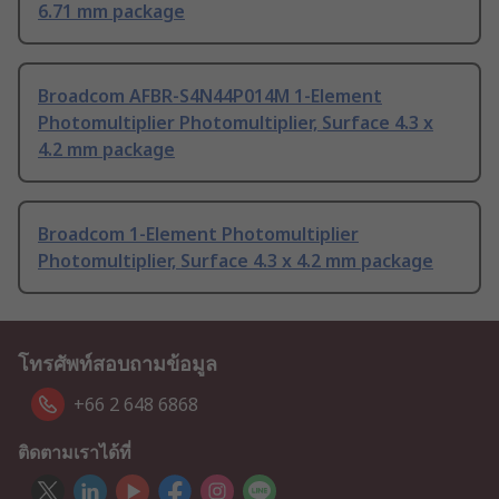
6.71 mm package
Broadcom AFBR-S4N44P014M 1-Element
Photomultiplier Photomultiplier, Surface 4.3 x
4.2 mm package
Broadcom 1-Element Photomultiplier
Photomultiplier, Surface 4.3 x 4.2 mm package
โทรศัพท์สอบถามข้อมูล
+66 2 648 6868
ติดตามเราได้ที่