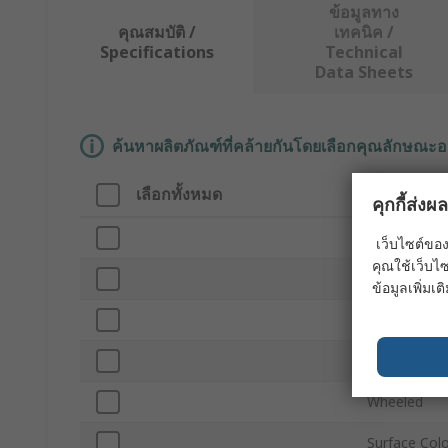
ข้อมูลทาง
คุณสมบัติ /
เทคนิค /
Specifications
Technical
Data Sheets
ค้นหาผลิตภัณฑ์ที่คล้ายกันโดยเลือกคุณลักษณะอ
เลือกทั้งหมด
คุณลักษณะ
คุกกี้ส่ง
Brand
เว็บไซต์ของ
คุณใช้เว็บไซ
Product Typ
ข้อมูลเพิ่มเติ
Height
Width
Wheeled
Surface Col