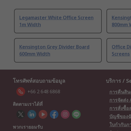
Legamaster White Office Screen
Kensing
1m Width
800mm 
Kensington Grey Divider Board
Office D
600mm Width
Screens
โทรศัพท์สอบถามข้อมูล
บริการ / S
+66 2 648 6868
การคืนสิน
การจัดส่ง
ติดตามเราได้ที่
การสั่งซื้
บัญชีของฉ
ใบกำกับภา
พวกเรายอมรับ