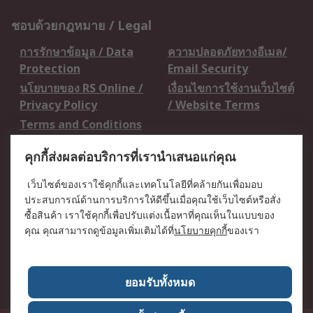
ชอบด้วยกฎหมาย / Legal
การรักษาข้อมูล / Data
ความปลอดภัยทางอีเมล/
Protection
Email Security
นโยบายของ RS Online /
เงื่อนไขการใช้งานเว็บไซต์
Privacy Policy
/ Website Terms
Terms and Conditions
of Sale
คุกกี้ส่งผลต่อบริการที่เรานำเสนอแก่คุณ
เกี่ยวกับ RS / About RS
เว็บไซต์ของเราใช้คุกกี้และเทคโนโลยีที่คล้ายกันเพื่อมอบ
ประสบการณ์ด้านการบริการให้ดีขึ้นเมื่อคุณใช้เว็บไซต์หรือสั่ง
RS ทั่วโลก / RS
ข่าวประชาสัมพันธ์ / Press
ซื้อสินค้า เราใช้คุกกี้เพื่อปรับแต่งเนื้อหาที่คุณเห็นในแบบของ
Worldwide
Centre
คุณ คุณสามารถดูข้อมูลเพิ่มเติมได้ที่
นโยบายคุกกี้
ของเรา
บริษัทในเครือ RS /
วิธีการชำระเงิน /
Corporate Group
Payment Details
เกี่ยวกับ RS / About RS
อาชีพที่ RS / Careers
ยอมรับทั้งหมด