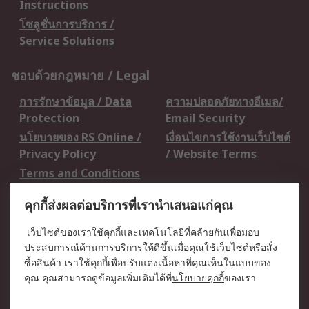
Instructions
โซลูชั่นการบริการ /
Service Solutions
ชอบด้วยกฎหมาย / Legal
การรักษาข้อมูล / Data
ความปลอดภัยทางอีเมล/
Protection
Email Security
นโยบายของ RS Online /
เงื่อนไขการใช้งานเว็บไซต์
Privacy Policy
/ Website Terms
Terms and Conditions
of Sale
คุกกี้ส่งผลต่อบริการที่เรานำเสนอแก่คุณ
เกี่ยวกับ RS / About RS
เว็บไซต์ของเราใช้คุกกี้และเทคโนโลยีที่คล้ายกันเพื่อมอบ
ประสบการณ์ด้านการบริการให้ดีขึ้นเมื่อคุณใช้เว็บไซต์หรือสั่ง
RS ทั่วโลก / RS
ข่าวประชาสัมพันธ์ / Press
ซื้อสินค้า เราใช้คุกกี้เพื่อปรับแต่งเนื้อหาที่คุณเห็นในแบบของ
Worldwide
Centre
คุณ คุณสามารถดูข้อมูลเพิ่มเติมได้ที่
นโยบายคุกกี้
ของเรา
บริษัทในเครือ RS /
วิธีการชำระเงิน /
Corporate Group
Payment Details