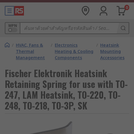
0
MPN
/
HVAC, Fans &
/
Electronics
/
Heatsink
Thermal
Heating & Cooling
Mounting
Management
Components
Accessories
Fischer Elektronik Heatsink
Retaining Spring for use with TO-
247, LAM Heatsink, TO-220, TO-
248, TO-218, TO-3P, SK