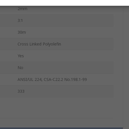
2mm
3:1
30m
Cross Linked Polyolefin
Yes
No
ANSI/UL 224, CSA-C22.2 No.198.1-99
333