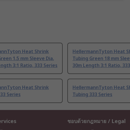
annTyton Heat Shrink
HellermannTyton Heat S
reen 1.5 mm Sleeve Dia.
Tubing Green 18 mm Sleev
ngth 3:1 Ratio, 333 Series
30m Length 3:1 Ratio, 333
annTyton Heat Shrink
HellermannTyton Heat S
33 Series
Tubing 333 Series
ervices
ชอบด้วยกฎหมาย / Legal