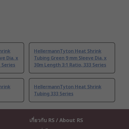
hrink
HellermannTyton Heat Shrink
e Dia. x
Tubing Green 9 mm Sleeve Dia. x
 Series
30m Length 3:1 Ratio, 333 Series
hrink
HellermannTyton Heat Shrink
Tubing 333 Series
เกี่ยวกับ RS / About RS