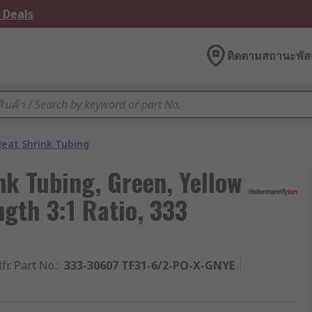
 Deals
ติดตามสถานะพัสด
eat Shrink Tubing
k Tubing, Green, Yellow
gth 3:1 Ratio, 333
fr. Part No.
:
333-30607 TF31-6/2-PO-X-GNYE