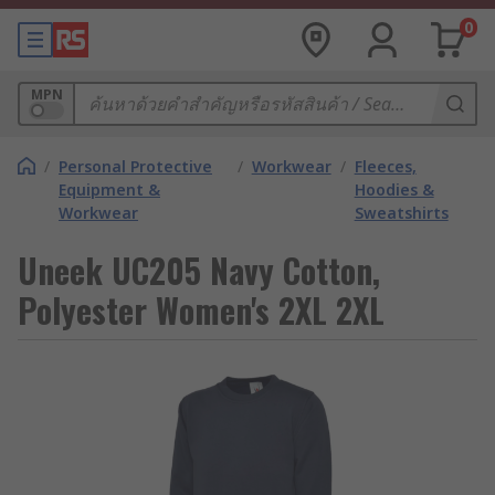
0
MPN
/
Personal Protective
/
Workwear
/
Fleeces,
Equipment &
Hoodies &
Workwear
Sweatshirts
Uneek UC205 Navy Cotton,
Polyester Women's 2XL 2XL