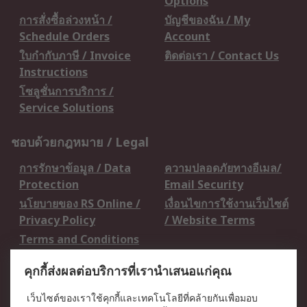
Options
การสั่งซื้อล่วงหน้า /
บัญชีของฉัน / My
Schedule Orders
Account
ใบกำกับภาษี / Invoice
ติดต่อเรา / Contact Us
Instructions
โซลูชั่นการบริการ /
Service Solutions
ชอบด้วยกฎหมาย / Legal
การรักษาข้อมูล / Data
ความปลอดภัยทางอีเมล/
Protection
Email Security
นโยบายของ RS Online /
เงื่อนไขการใช้งานเว็บไซต์
Privacy Policy
/ Website Terms
Terms and Conditions
of Sale
คุกกี้ส่งผลต่อบริการที่เรานำเสนอแก่คุณ
เกี่ยวกับ RS / About RS
เว็บไซต์ของเราใช้คุกกี้และเทคโนโลยีที่คล้ายกันเพื่อมอบ