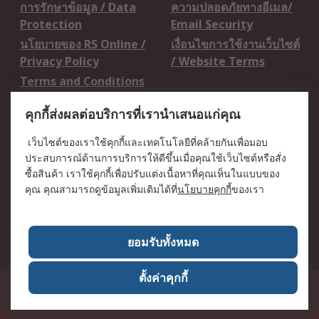
การรักษาข้อมูล / Data
ความปลอดภัยทางอีเมล/
Protection
Email Security
นโยบายของ RS Online /
เงื่อนไขการใช้งานเว็บไซต์
Privacy Policy
/ Website Terms
Terms and Conditions
of Sale
คุกกี้ส่งผลต่อบริการที่เรานำเสนอแก่คุณ
เกี่ยวกับ RS / About RS
เว็บไซต์ของเราใช้คุกกี้และเทคโนโลยีที่คล้ายกันเพื่อมอบ
ประสบการณ์ด้านการบริการให้ดีขึ้นเมื่อคุณใช้เว็บไซต์หรือสั่ง
RS ทั่วโลก / RS
ข่าวประชาสัมพันธ์ / Press
ซื้อสินค้า เราใช้คุกกี้เพื่อปรับแต่งเนื้อหาที่คุณเห็นในแบบของ
Worldwide
Centre
คุณ คุณสามารถดูข้อมูลเพิ่มเติมได้ที่
นโยบายคุกกี้
ของเรา
บริษัทในเครือ RS /
วิธีการชำระเงิน /
Corporate Group
Payment Details
เกี่ยวกับ RS / About RS
อาชีพที่ RS / Careers
ยอมรับทั้งหมด
ตั้งค่าคุกกี้
50 GMM Grammy Place, 19th Floor, Unit 1901-1904, Sukhumvit 21 Road
(Asoke), Klongtoey Nua, Wattana, Bangkok, Thailand 10110
RS
Components Co., Ltd. (Head Office)