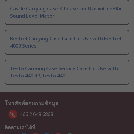
Castle Carrying Case Kit Case for Use with dBAir
Sound Level Meter
Kestrel Carrying Case Case for Use with Kestrel
4000 Series
Testo Carrying Case Service Case for Use with
Testo 440 dP, Testo 440
โทรศัพท์สอบถามข้อมูล
+66 2 648 6868
ติดตามเราได้ที่