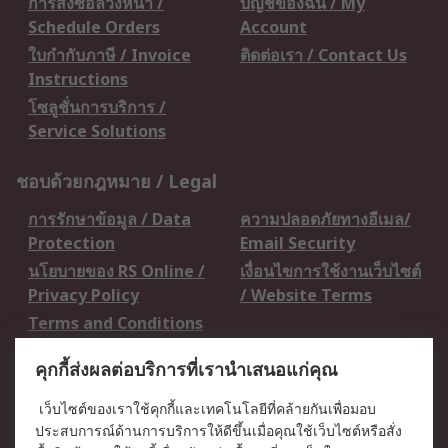
การสั่งซื้อล่วงหน้า /
บัญชีของฉัน / My
Schedule Orders
Account
ใบกำกับภาษี / Invoice
ติดต่อเรา / Contact Us
Instructions
โซลูชั่นการบริการ /
Service Solutions
ชอบด้วยกฎหมาย / Legal
การรักษาข้อมูล / Data
ความปลอดภัยทางอีเมล/
Protection
Email Security
นโยบายของ RS Online /
เงื่อนไขการใช้งานเว็บไซต์
Privacy Policy
/ Website Terms
Terms and Conditions
of Sale
คุกกี้ส่งผลต่อบริการที่เรานำเสนอแก่คุณ
เกี่ยวกับ RS / About RS
เว็บไซต์ของเราใช้คุกกี้และเทคโนโลยีที่คล้ายกันเพื่อมอบ
ประสบการณ์ด้านการบริการให้ดีขึ้นเมื่อคุณใช้เว็บไซต์หรือสั่ง
RS ทั่วโลก / RS
ข่าวประชาสัมพันธ์ / Press