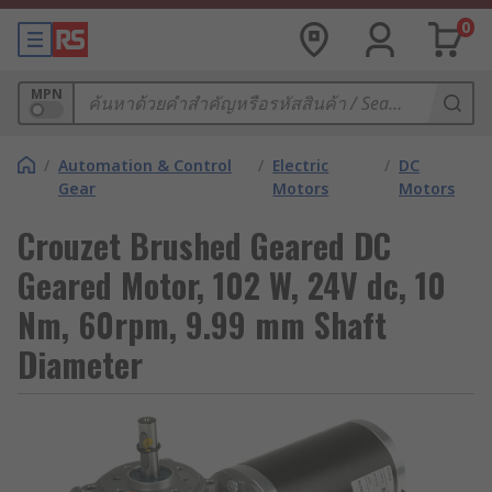
0
MPN
/
Automation & Control
/
Electric
/
DC
Gear
Motors
Motors
Crouzet Brushed Geared DC
Geared Motor, 102 W, 24V dc, 10
Nm, 60rpm, 9.99 mm Shaft
Diameter