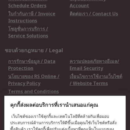
Schedule Orders
Account
ใบกำกับภาษี / Invoice
ติดต่อเรา / Contact Us
Instructions
โซลูชั่นการบริการ /
Service Solutions
ชอบด้วยกฎหมาย / Legal
การรักษาข้อมูล / Data
ความปลอดภัยทางอีเมล/
Protection
Email Security
นโยบายของ RS Online /
เงื่อนไขการใช้งานเว็บไซต์
Privacy Policy
/ Website Terms
Terms and Conditions
of Sale
คุกกี้ส่งผลต่อบริการที่เรานำเสนอแก่คุณ
เกี่ยวกับ RS / About RS
เว็บไซต์ของเราใช้คุกกี้และเทคโนโลยีที่คล้ายกันเพื่อมอบ
ประสบการณ์ด้านการบริการให้ดีขึ้นเมื่อคุณใช้เว็บไซต์หรือสั่ง
RS ทั่วโลก / RS
ข่าวประชาสัมพันธ์ / Press
ซื้อสินค้า เราใช้คุกกี้เพื่อปรับแต่งเนื้อหาที่คุณเห็นในแบบของ