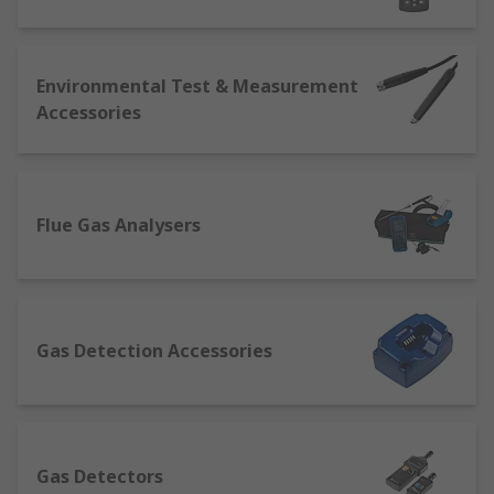
features.
Weather stations
can closely track,
collect data, and typically provide alerts/warnings
for a highly diverse range of climate and
atmospheric conditions.More basic models will
Environmental Test & Measurement
measure temperature, humidity and atmospheric
Accessories
(barometric) pressure, and will often provide
alarms or alerts that can be set to trigger when
the device detects a pressure drop. This can be
set to show, say, increased likelihood of rain and
Flue Gas Analysers
wind, or proximity to a defined temperature
threshold.More advanced professional weather
station sets may also include sensors for
detecting and displaying many other conditions,
including wind direction and speed, solar
Gas Detection Accessories
radiation, moon phases, dew point and rainfall
levels.
Moisture meters
, sometimes called damp
meters, give accurate readings of moisture levels
contained within many building materials
Gas Detectors
(typically wood, concrete, brick, plasterboard and