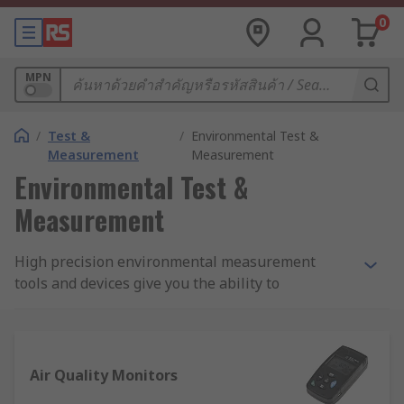
0
MPN
/
Test &
/
Environmental Test &
Measurement
Measurement
Environmental Test &
Measurement
High precision environmental measurement
tools and devices give you the ability to
comprehensively monitor ambient conditions,
changing weather patterns and more. We offer an
advanced selection of accurate, reliable
environmental measurement kits, meters,
Air Quality Monitors
devices and accessories covering a broad range of