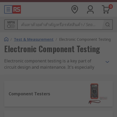
0
MPN
/
Test & Measurement
/
Electronic Component Testing
Electronic Component Testing
Electronic component testing is a key part of
circuit design and maintenance. It's especially
useful in troubleshooting/verifying for PCBs
(printed circuit boards) and prototyping
applications. Our leading brands in electronic
component testers and accessories include Time
Component Testers
Electronic, Ohmite, Cropico, RS PRO, BK Precision,
Chauvin Arnoux, and Megger.