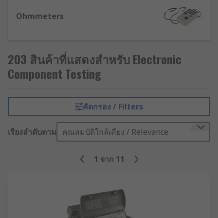
Decade Boxes
use a series of resistors,
capacitors or inductors to replicate different
Ohmmeters
electrical values, adjustable in 'decade' steps
(single digits, tens, and hundreds).
203 สินค้าที่แสดงสำหรับ Electronic
This design enables testing for any value
from 001 to 999 ohms, provided the device
Component Testing
offers sufficient decade steps.
Decade boxes are substituted for other
คัดกรอง / Filters
components on a circuit during testing and
verifying - the box is set to a desired value,
then connected to an input device (e.g.
เรียงลำดับตาม
คุณสมบัติใกล้เคียง / Relevance
transmitter, controller or multimeter) to
check the display value of the input device
1
จาก
11
against the set value of the decade box.
LCR meters
measure and test inductance (L),
capacitance (C) and resistance (R) of electronic
components.