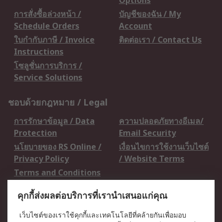
Options
การสั่งซื้อล่วงหน้า /
บัญชีของฉัน / My
Schedule Orders
Account
ใบกำกับภาษี / Invoice
ติดต่อเรา / Contact Us
Instructions
โซลูชั่นการบริการ /
Service Solutions
ชอบด้วยกฎหมาย / Legal
การรักษาข้อมูล / Data
ความปลอดภัยทางอีเมล/
Protection
Email Security
นโยบายของ RS Online /
เงื่อนไขการใช้งานเว็บไซต์
Privacy Policy
/ Website Terms
Terms and Conditions
of Sale
คุกกี้ส่งผลต่อบริการที่เรานำเสนอแก่คุณ
เกี่ยวกับ RS / About RS
เว็บไซต์ของเราใช้คุกกี้และเทคโนโลยีที่คล้ายกันเพื่อมอบ