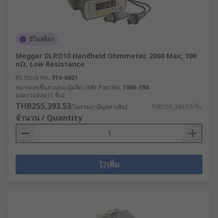
LCR meters are sold in both analogue and
digital models, depending on the required
accuracy.
มีในสต็อก
Megger DLRO10 Handheld Ohmmeter, 2000 Max, 100
Most are used to measure the impedance of a
nΩ, Low Resistance
Device Under Test (DUT), and many can report
RS Stock No.
910-6801
back on parameters including current/voltage
หมายเลขชิ้นส่วนของผู้ผลิต / Mfr. Part No.
1006-598
phase angle, conductance and susceptance.
ยอดรวมย่อย (1 ชิ้น)
THB255,393.53
(ไม่รวมภาษีมูลค่าเพิ่ม)
THB255,393.53/ชิ้น
Ohmmeters
measure electrical resistance
จำนวน / Quantity
through components.
More advanced models can handle very low
impedance measurement in a wide range of
เพิ่ม
applications and circuits, including motor
coils, PCBs, transformers, conductors and
welding point testing.
Many of our electronic component testing devices