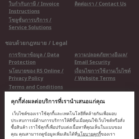
ใบกำกับภาษี / Invoice
ติดต่อเรา / Contact Us
Instructions
โซลูชั่นการบริการ /
Service Solutions
ชอบด้วยกฎหมาย / Legal
การรักษาข้อมูล / Data
ความปลอดภัยทางอีเมล/
Protection
Email Security
นโยบายของ RS Online /
เงื่อนไขการใช้งานเว็บไซต์
Privacy Policy
/ Website Terms
Terms and Conditions
of Sale
คุกกี้ส่งผลต่อบริการที่เรานำเสนอแก่คุณ
เกี่ยวกับ RS / About RS
เว็บไซต์ของเราใช้คุกกี้และเทคโนโลยีที่คล้ายกันเพื่อมอบ
ประสบการณ์ด้านการบริการให้ดีขึ้นเมื่อคุณใช้เว็บไซต์หรือสั่ง
RS ทั่วโลก / RS
ข่าวประชาสัมพันธ์ / Press
ซื้อสินค้า เราใช้คุกกี้เพื่อปรับแต่งเนื้อหาที่คุณเห็นในแบบของ
Worldwide
Centre
คุณ คุณสามารถดูข้อมูลเพิ่มเติมได้ที่
นโยบายคุกกี้
ของเรา
บริษัทในเครือ RS /
วิธีการชำระเงิน /