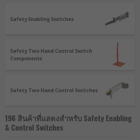
available on thousands of switches when in stock
and ordered online through a business account.
With a reassuring commitment to quality, it’s no
Safety Enabling Switches
wonder customers in over 160 countries buy from
us. Why not explore our wider range of switches
and other electronic spares across our catalogue.
For assistance on our range of Safety Enabling
Safety Two Hand Control Switch
and Control Switches why not take advantage of
Components
our very helpful technical team online. Whether
purchasing Safety Enabling and Control Switches
in volume, or choosing single spares for a
particular job, our customers can benefit from
Safety Two Hand Control Switches
next day delivery on thousands of catalogue
items. And if you need to order your Safety
Enabling and Control Switches en-masse (any
196 สินค้าที่แสดงสำหรับ Safety Enabling
basket over £500), get in touch to negotiate
flexible pricing options – we’re happy to work
& Control Switches
with your budget. Either way, customers can
expect a high level of technical support from our