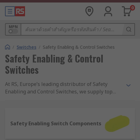
0
MPN
/
Switches
/
Safety Enabling & Control Switches
Safety Enabling & Control
Switches
At RS, Europe’s leading distributor of Safety
Enabling and Control Switches, we supply top
brands and thousands of products. We are
completely committed to our customers and
ensure our range of products are all safety
approved and of the highest quality. With
Safety Enabling Switch Components
possibly the biggest range of Safety Enabling and
Control Switches online, free next day delivery is