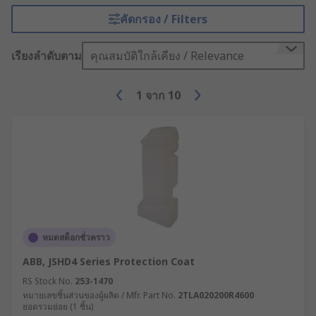
knowledgeable team, and reassurance that
คัดกรอง / Filters
comes from knowing that our commitment to
excellence is absolute. RS adheres to the highest
เรียงลำดับตาม
คุณสมบัติใกล้เคียง / Relevance
standards for business-to-business companies,
so whether you’re looking for something from
1
จาก
10
our range of products or an accessory we’ll
guarantee its quality and provide you with
requisite technical support to use your Safety
Enabling or Control Switch product.
หมดสต็อกชั่วคราว
ABB, JSHD4 Series Protection Coat
RS Stock No.
253-1470
หมายเลขชิ้นส่วนของผู้ผลิต / Mfr. Part No.
2TLA020200R4600
ยอดรวมย่อย (1 ชิ้น)