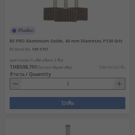
Finishing/Polishing Wheels - designed as
the final stage of surface preparation, these
are available in various grades. The
construction of these wheels can vary from
มีในสต็อก
cloth, nylon or aluminium oxide
RS PRO Aluminium Oxide, 40 mm Diameter, P120 Grit
Cutting discs - designed to specifically cut
RS Stock No.
189-5757
metal and stone objects, they're available
for either wet or dry use. Some have a
ยอดรวมย่อย (1 แพ็ค แพ็คละ 3 ชิ้น)
THB508.701
specialist diamond coating for extended
(ไม่รวมภาษีมูลค่าเพิ่ม)
THB169.567/ชิ้น
จำนวน / Quantity
performance.
Grinding discs - wheels designed to grind
and shape materials such as stone or metal.
They differ in design slightly so it is best to
เพิ่ม
check it is compatible with the material you
will be using it with.
Flap discs - can be used with angle grinders
for polishing and cleaning applications.