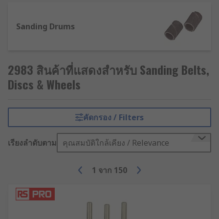
power tools such as an orbital or detail
sander. Common uses include smoothing or
Sanding Drums
polishing surfaces and preparing materials
before applying paint. Sanding discs are
usually available with either self-adhesive
2983 สินค้าที่แสดงสำหรับ Sanding Belts,
or hook and loop backing. They are
available with different grits, types and
Discs & Wheels
sizes.
Grinding accessories
คัดกรอง / Filters
Grinders are used to remove large amounts of
เรียงลำดับตาม
คุณสมบัติใกล้เคียง / Relevance
material or to cut materials such as metal and
stone. There are various types of grinding
1
จาก
150
machines available, such as an angle grinder or
bench grinder which carry out slightly different
actions and use particular grinding wheels to be
able to do so.