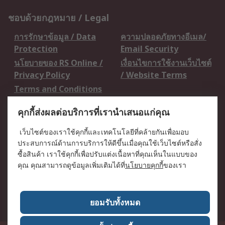
ชอบด้วยกฎหมาย / Legal
การรักษาข้อมูล / Data
ความปลอดภัยทางอีเมล/
Protection
Email Security
นโยบายของ RS Online /
เงื่อนไขการใช้งานเว็บไซต์
Privacy Policy
/ Website Terms
Terms and Conditions
of Sale
คุกกี้ส่งผลต่อบริการที่เรานำเสนอแก่คุณ
เกี่ยวกับ RS / About RS
เว็บไซต์ของเราใช้คุกกี้และเทคโนโลยีที่คล้ายกันเพื่อมอบ
ประสบการณ์ด้านการบริการให้ดีขึ้นเมื่อคุณใช้เว็บไซต์หรือสั่ง
RS ทั่วโลก / RS
ข่าวประชาสัมพันธ์ / Press
ซื้อสินค้า เราใช้คุกกี้เพื่อปรับแต่งเนื้อหาที่คุณเห็นในแบบของ
Worldwide
Centre
คุณ คุณสามารถดูข้อมูลเพิ่มเติมได้ที่
นโยบายคุกกี้
ของเรา
บริษัทในเครือ RS /
วิธีการชำระเงิน /
Corporate Group
Payment Details
เกี่ยวกับ RS / About RS
อาชีพที่ RS / Careers
ยอมรับทั้งหมด