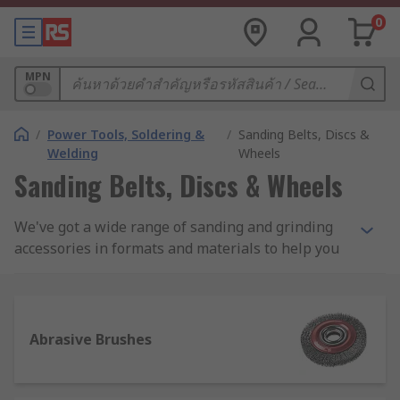
0
MPN
/
Power Tools, Soldering &
/
Sanding Belts, Discs &
Welding
Wheels
Sanding Belts, Discs & Wheels
We've got a wide range of sanding and grinding
accessories in formats and materials to help you
cut, grind, clean and achieve the finish you want.
We offer a high-quality range of brushes, sheets,
belts discs, wheels and more for use with
sanders and grinders. Try the RS Pro range of
Abrasive Brushes
products for the quality of a company with over
80 years of experience in abrasives and
engineering materials.