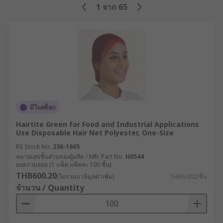
1
จาก
65
Types of protective clothing
We understand the importance of quality and the
legal requirements, for protective equipment,
such as ISO and EN-ISO standards, so we stock a
wide selection of protective clothing to ensure we
can provide items to meet your specifications.
Our range includes:
มีในสต็อก
Overalls - covers the full body and are
Hairtite Green for Food and Industrial Applications
Use Disposable Hair Net Polyester, One-Size
commonly used to protect wearers against
RS Stock No.
236-1665
dirt, dust, water and chemicals. They're
หมายเลขชิ้นส่วนของผู้ผลิต / Mfr. Part No.
H0544
available as reusable or disposable types in
ยอดรวมย่อย (1 แพ็ค แพ็คละ 100 ชิ้น)
a choice of materials, colours and sizes for
THB600.20
(ไม่รวมภาษีมูลค่าเพิ่ม)
THB6.002/ชิ้น
men and women.
จำนวน / Quantity
Protective Hoods - there are many types of
hood protection types within our range,