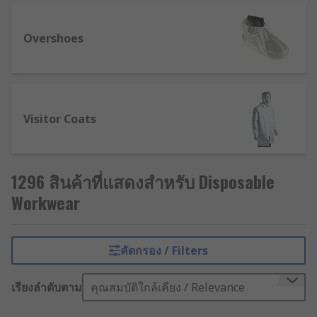
arms, feet and the torso. There are different
types of equipment and clothing available
Overshoes
depending on the tasks or hazards the wearer
will be exposed to, such as flame-retardant,
chemical-retardant, antistatic and anti-abrasion.
Even though it is most clearly seen on
Visitor Coats
construction sites in the forms of hi-vis, head
protection and protective footwear, protective
clothing is not just used on work sites. The vast
array of products that fall under protective
1296 สินค้าที่แสดงสำหรับ Disposable
clothing also includes workwear used in: the
Workwear
hospitality and food industries to prevent cross-
contamination and infection, chemical industries
to prevent clothing damage and personal injury,
คัดกรอง / Filters
and many other industries such as automotive,
decorating and mechanical to protect skin and
เรียงลำดับตาม
คุณสมบัติใกล้เคียง / Relevance
clothing from any fluids that may stain or cause
irritation.