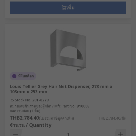
shielding different parts. Typically,
เพิ่ม
protecting workers exposed to
non/hazardous substances,
chemical/oil/liquid splashes, potentially
infectious materials and more.
Lab coats - typically used in medical
environments, schools and laboratories to
protect the wearer and their clothing from
chemical substances or potentially harmful
or damaging materials.
มีในสต็อก
Hair nets – used to cover the wearer's head,
keeping the hair inside of the net and
Louis Tellier Grey Hair Net Dispenser, 273 mm x
103mm x 253 mm
usually used in food and hospitality
industries, although they not limited to just
RS Stock No.
201-8279
หมายเลขชิ้นส่วนของผู้ผลิต / Mfr. Part No.
B1000E
these applications.
ยอดรวมย่อย (1 ชิ้น)
THB2,784.40
(ไม่รวมภาษีมูลค่าเพิ่ม)
THB2,784.40/ชิ้น
จำนวน / Quantity