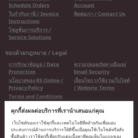
Schedule Orders
Account
ใบกำกับภาษี / Invoice
ติดต่อเรา / Contact Us
Instructions
โซลูชั่นการบริการ /
Service Solutions
ชอบด้วยกฎหมาย / Legal
การรักษาข้อมูล / Data
ความปลอดภัยทางอีเมล/
Protection
Email Security
นโยบายของ RS Online /
เงื่อนไขการใช้งานเว็บไซต์
Privacy Policy
/ Website Terms
Terms and Conditions
of Sale
คุกกี้ส่งผลต่อบริการที่เรานำเสนอแก่คุณ
เกี่ยวกับ RS / About RS
เว็บไซต์ของเราใช้คุกกี้และเทคโนโลยีที่คล้ายกันเพื่อมอบ
ประสบการณ์ด้านการบริการให้ดีขึ้นเมื่อคุณใช้เว็บไซต์หรือสั่ง
RS ทั่วโลก / RS
ข่าวประชาสัมพันธ์ / Press
ซื้อสินค้า เราใช้คุกกี้เพื่อปรับแต่งเนื้อหาที่คุณเห็นในแบบของ