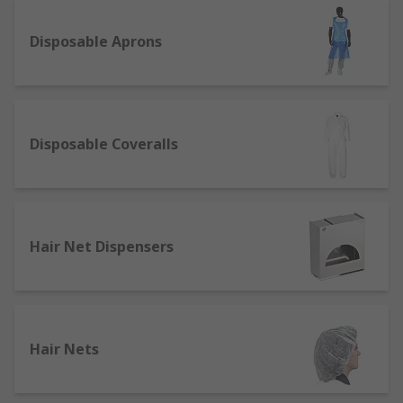
equipment.
Disposable Aprons
Our range of protective clothing includes
products from trusted brands such as Dickies,
3M, Kimberley Clark, Alpha Solway, Delta Plus
and our very own trusted, quality brand, RS PRO.
Disposable Coveralls
We pride ourselves for supplying leading
protection that meets the required safety
standards across several industries, including
construction, utility, engineering, mining,
manufacturing, health, education and more.
Hair Net Dispensers
What is the importance of using protective
clothing?
Protective clothing in all its types exists to
Hair Nets
prevent injury and/or harm coming users on all
parts of the body including the head, face, hands,