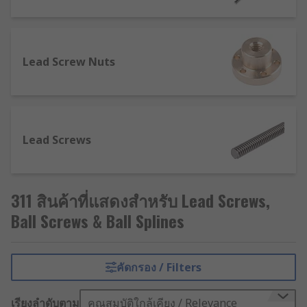
industrial applications. They are used in areas
such as automation and packaging, medical,
robotics, transportation and oil and gas
exploration and utilise the linear recirculating
Lead Screw Nuts
motion of the ball element.
Lead Screws
311 สินค้าที่แสดงสำหรับ Lead Screws,
Ball Screws & Ball Splines
คัดกรอง / Filters
เรียงลำดับตาม
คุณสมบัติใกล้เคียง / Relevance