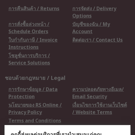
การคืนสินค้า / Returns
การจัดส่ง / Delivery
Options
การสั่งซื้อล่วงหน้า /
บัญชีของฉัน / My
Schedule Orders
Account
ใบกำกับภาษี / Invoice
ติดต่อเรา / Contact Us
Instructions
โซลูชั่นการบริการ /
Service Solutions
ชอบด้วยกฎหมาย / Legal
การรักษาข้อมูล / Data
ความปลอดภัยทางอีเมล/
Protection
Email Security
นโยบายของ RS Online /
เงื่อนไขการใช้งานเว็บไซต์
Privacy Policy
/ Website Terms
Terms and Conditions
of Sale
คุกกี้ส่งผลต่อบริการที่เรานำเสนอแก่คุณ