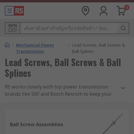
0
MPN
/
Mechanical Power
/
Lead Screws, Ball Screws &
Transmission
Ball Splines
Lead Screws, Ball Screws & Ball
Splines
RS works closely with top power transmission
brands like SKF and Bosch Rexroth to keep your
automation requirements moving. In this section,
you'll find the ball and lead screws and ball
splines. We also have a great number of RS Pro
products to help you cut the cost, but not the
Ball Screw Assemblies
quality.