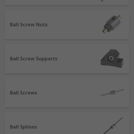
Lead Screws
Lead screws often referred to as power screws
Ball Screw Nuts
are very similar to traditional screws but without
a head. They are commonly made from carbon
steel, stainless steel or aluminium.
Ball Screws
Ball Screw Supports
A ball screw is a small mechanical linear actuator
that translates rotational motion to linear motion
with a small amount of friction. A threaded shaft
Ball Screws
provides a helical raceway for ball bearings
which act as a precision screw.
Ball Splines
Ball Splines
Ball splines are commonly used across many