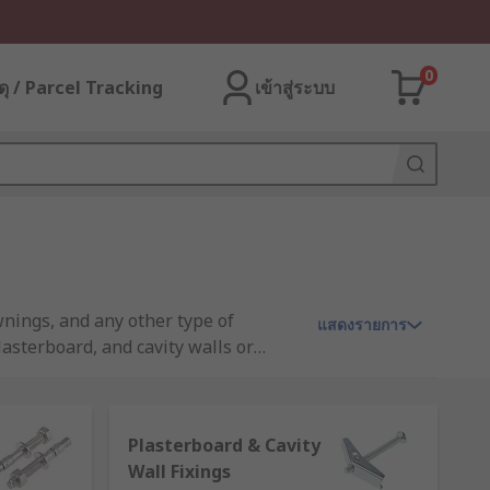
0
ุ / Parcel Tracking
เข้าสู่ระบบ
awnings, and any other type of
แสดงรายการ
lasterboard, and cavity walls or
s and fixings
are for use in brick,
all plugs and concrete screws.
el tapping threads.
Cavity fixing kits
Plasterboard & Cavity
secure fastening to interior
Wall Fixings
chemical anchors and provide high-