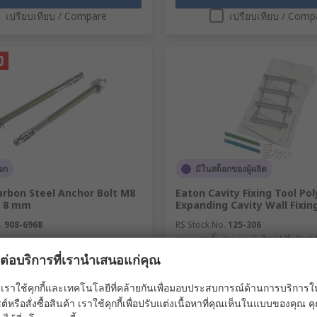
เปรียบเทียบ / Compare
เปรียบเทียบ / Comp
อก
มีในสต็อกของผู้ผลิต
arbon Steel Anchor Bolt M8
Eaton Cavity Fixing Tool Po
m 8 mm
Expanding Cavity Wall Fixin
.
908-6968
RS Stock No.
125-306
หมายเลขชิ้นส่วนของผู้ผลิต / Mfr. Part
178861 KLV-SF4HWP-4PR
ผลต่อบริการที่เรานำเสนอแก่คุณ
 ถุง ถุงละ 10 ชิ้น)
ยอดรวมย่อย (1 ชิ้น)
67
THB10,048.74
(ไม่รวมภาษีมูลค่าเพิ่ม)
(ไม่รวมภาษีมูลค่าเพ
เราใช้คุกกี้และเทคโนโลยีที่คล้ายกันเพื่อมอบประสบการณ์ด้านการบริการให้ดี
THB145.67/ถุง
THB10
ต์หรือสั่งซื้อสินค้า เราใช้คุกกี้เพื่อปรับแต่งเนื้อหาที่คุณเห็นในแบบของคุณ
 Quantity
จำนวน / Quantity