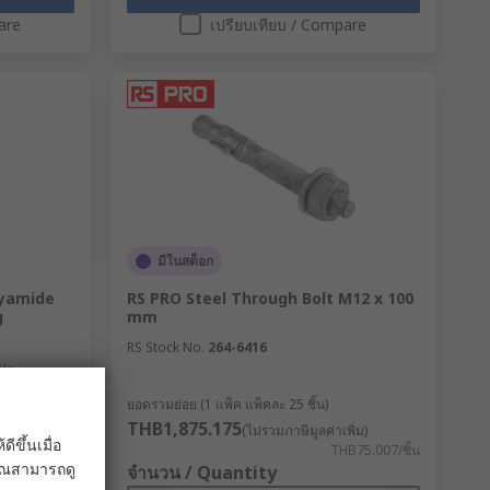
are
เปรียบเทียบ / Compare
มีในสต็อก
lyamide
RS PRO Steel Through Bolt M12 x 100
g
mm
RS Stock No.
264-6416
 No.
ยอดรวมย่อย (1 แพ็ค แพ็คละ 25 ชิ้น)
THB1,875.175
ิ่ม)
(ไม่รวมภาษีมูลค่าเพิ่ม)
ขึ้นเมื่อ
,048.74/ชิ้น
THB75.007/ชิ้น
 คุณสามารถดู
จำนวน / Quantity