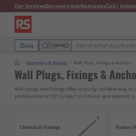
Our Services
Discovery Hub
ข้อเสนอออนไลน์ / Online
เมนู
MPN
/
Fasteners & Fixings
/
Wall Plugs, Fixings & Anchors
Wall Plugs, Fixings & Anch
Wall plugs and fixings offer a sturdy, reliable way to
professional or DIY project to interior and exterior s
ceilings to suit almost any application.What types of 
stone, cement and block walls, and cover a wide range
Heavy-duty features may include galvanised or corrosi
are used in cavity walls and ceilings. They can includ
Chemical Fixings
Frame F
vertical/horizontal surface materials like plasterboa