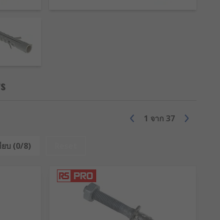
esin adhesive is inserted into
, hollow block, masonry, brick, metal
xpanding nylon wall plug (also known
lly contain numerous hammer-in or
ultiple types of screws, anchors,
ps, skirting boards and
 wall-mount spring toggles for
rs
are suitable for most light fittings,
 of hole cutters, hole brushes, drop-
1
จาก
37
ียบ (0/8)
Reset