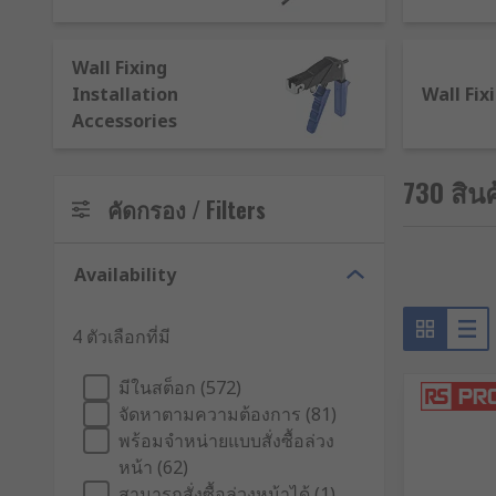
strength, heavy-duty anchorage for (predominantly ex
drilled holes, then a steel bolt or anchor is driven int
or wood, and they aim to provide a more rigid anchor 
Wall Fixing
as a Rawl plug). They're especially suited to mount
Installation
Wall Fix
drill-driven components and fasteners for a range of
Accessories
Rawl plugs and nails in a handy storage box, perfect f
trunking.
Plasterboard/cavity anchors and fixings
i
730 สินค
gripping behind surfaces. Heavier-duty metal versions 
คัดกรอง / Filters
paintings and noticeboards.Our selection of plug, anch
in anchor setting punches, blow-out pumps and under
Availability
4 ตัวเลือกที่มี
มีในสต็อก (572)
จัดหาตามความต้องการ (81)
พร้อมจำหน่ายแบบสั่งซื้อล่วง
หน้า (62)
สามารถสั่งซื้อล่วงหน้าได้ (1)