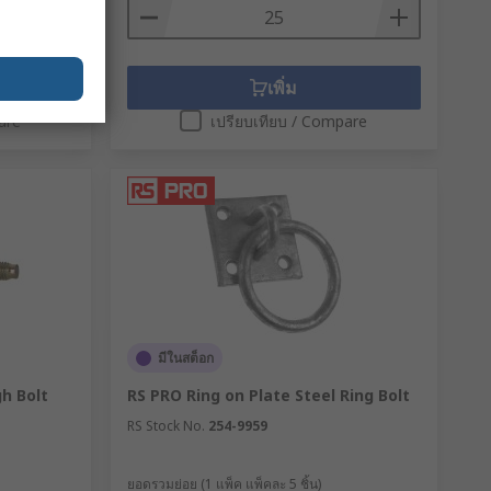
เพิ่ม
are
เปรียบเทียบ / Compare
มีในสต็อก
h Bolt
RS PRO Ring on Plate Steel Ring Bolt
RS Stock No.
254-9959
ยอดรวมย่อย (1 แพ็ค แพ็คละ 5 ชิ้น)