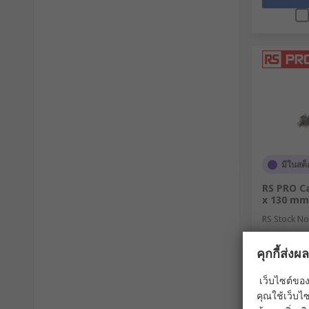
มีในสต็
RS PRO C
x 130 m
RS Stock No
คุกกี้ส่ง
ยอดรวมย่อย (1
THB145.
เว็บไซต์ของ
คุณใช้เว็บไซ
จำนวน /