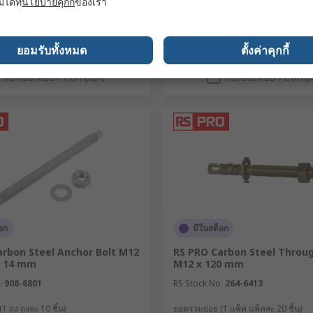
มได้ที่
นโยบายคุกกี้
ของเรา
ยอมรับทั้งหมด
ตั้งค่าคุกกี้
เพิ่ม
เพิ่ม
เปรียบเทียบ / Compare
เปรียบเทียบ / Comp
อก
มีในสต็อก
arbon Steel Anchor Bolt M12
RS PRO Carbon Steel Throug
m 14 mm
M12 x 120 mm
.
908-6801
RS Stock No.
264-6413
 ถุง ถุงละ 10 ชิ้น)
ยอดรวมย่อย (1 แพ็ค แพ็คละ 20 ชิ้น)