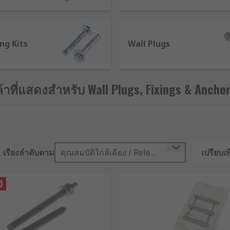
terior) surfaces such as masonry and concrete. A fast-cure r
o place prior to curing.
Frame fixings
can be used in concrete
via a long, heavy-duty cross recess screw that sits in an e
ing UPVC door and window frames.
ing Kits
Masonry fixing kits
Wall Plugs
typica
 surfaces, including stone and plasterboard. They combine m
or applications like thermal insulation support, conduit cli
nclude hollow wall plugs, plasterboard ceiling anchors, and
้าที่แสดงสำหรับ Wall Plugs, Fixings & Ancho
are ideal for radiators and handrails, while plastic anchors 
or and cavity fixing installation tools also includes a range
-cutting tools.
เรียงลำดับตาม
คุณสมบัติใกล้เคียง / Relevance
เปรียบเท