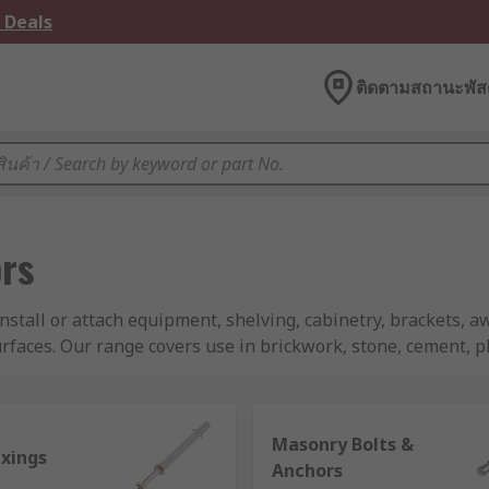
 Deals
ติดตามสถานะพัสด
ors
 install or attach equipment, shelving, cabinetry, brackets, 
urfaces. Our range covers use in brickwork, stone, cement, p
wall plugs and fixings are available?
Masonry plugs, anchor
 of fixing/fastener types such as expansion anchor bolts, w
on-resistant coatings, anti-rotation fins, and hardened ste
Masonry Bolts &
e bolts, anchors, screws, plugs and inserts, all designed for 
ixings
Anchors
rd and hardboard.
Chemical fixings
are also referred to as 