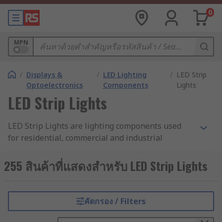
0
MPN
/
Displays &
/
LED Lighting
/
LED Strip
Optoelectronics
Components
Lights
LED Strip Lights
LED Strip Lights are lighting components used
for residential, commercial and industrial
lighting. They consist of multiple SMD LEDs
mounted onto a strip, which can be either a
255 สินค้าที่แสดงสำหรับ LED Strip Lights
flexible strip (LED tape) or a rigid strip (LED
modules). Strip lighting is very easy to use and
saves you from having to mount individual lights
คัดกรอง / Filters
across a large area.