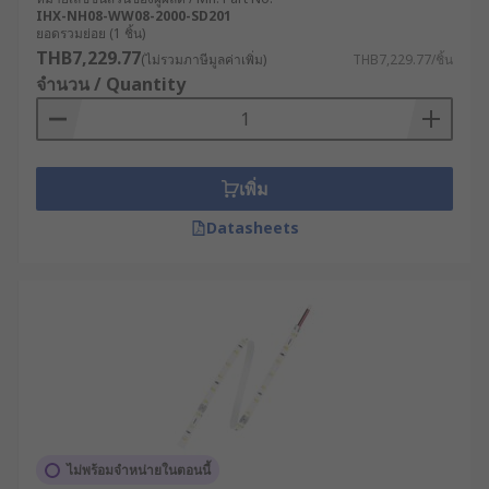
wall-mounted dimmers and colour wheels, and
IHX-NH08-WW08-2000-SD201
ยอดรวมย่อย (1 ชิ้น)
remote controls with various functions. These
THB7,229.77
(ไม่รวมภาษีมูลค่าเพิ่ม)
THB7,229.77/ชิ้น
can be purchased separately at RS."
จำนวน / Quantity
เพิ่ม
Datasheets
ไม่พร้อมจำหน่ายในตอนนี้