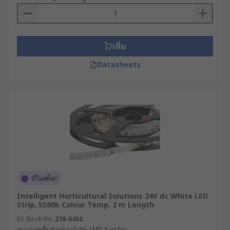
There is a wide range of LED strip lights
available with different IP Ratings. This
demonstrates how "waterproof" the LED strip is.
If you require LED lighting which is completely
เพิ่ม
waterproof, you may which to go for a higher
Datasheets
rating, for example, IP67 & IP67. If you require
your LED strip light to be splashproof, IP45 may
be more suitable. If you do not require your LED
strip to be waterproof at all, IP20 is the lower
end of the rating. Most often, the higher the IP
Rating, the more expensive the LED strip due to
the manufacturing of the water-tight
encapsulation.
Do I need a controller?
มีในสต็อก
Intelligent Horticultural Solutions 24V dc White LED
LED Lighting Strips work alongside LED lighting
Strip, 5500k Colour Temp, 2 m Length
drivers (power supply) & controllers. There are
RS Stock No.
238-0456
various interfaces to control LED strips, such as
หมายเลขชิ้นส่วนของผู้ผลิต / Mfr. Part No.