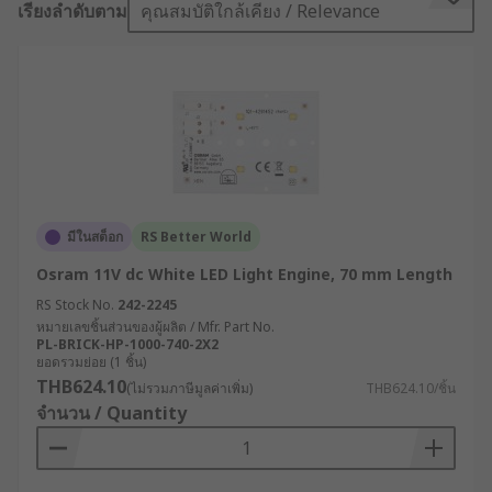
เรียงลำดับตาม
คุณสมบัติใกล้เคียง / Relevance
What colours are LED strip lights?
LED strips are available in many colours. White
LED strips are very popular for lighting as you
can get different colour temperatures, for
example, cool white and warm white. Cool white
LEDs are more popular in industry, while warm
white are ideal for at home. Coloured LED strips
are also available, including colour-chasing strips
มีในสต็อก
RS Better World
which can be programmed to create custom
Osram 11V dc White LED Light Engine, 70 mm Length
lighting. RGB and RGBW LED strip lights are ideal
if you are looking to use a wide range of different
RS Stock No.
242-2245
หมายเลขชิ้นส่วนของผู้ผลิต / Mfr. Part No.
colours.
PL-BRICK-HP-1000-740-2X2
ยอดรวมย่อย (1 ชิ้น)
How are they used?
THB624.10
(ไม่รวมภาษีมูลค่าเพิ่ม)
THB624.10/ชิ้น
จำนวน / Quantity
Accent lighting in home and in retail
Under cabinet lighting