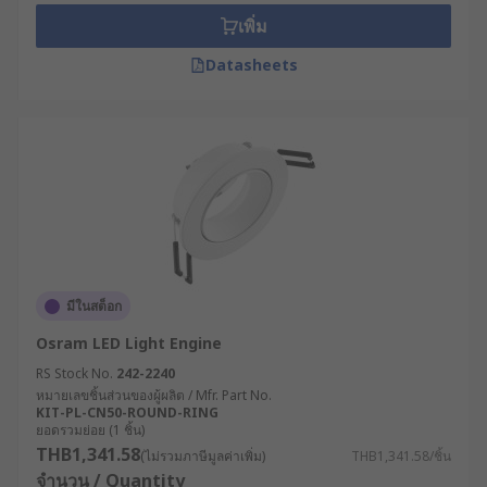
เพิ่ม
Shelving illimination
Datasheets
Media centre lighting
Walkway illumination.
LED light strips come in various lengths to suit
different applications. Easy to use connectors are
available to help with installation.
Some LED Light Strips are cuttable with
household scissors where instructed and can be
มีในสต็อก
customised to any length. Note - check the
Osram LED Light Engine
datasheet for guidance before cutting any LED
RS Stock No.
242-2240
strip. Flexible LED strips often come with a self-
หมายเลขชิ้นส่วนของผู้ผลิต / Mfr. Part No.
adhesive backing for easy installation.
KIT-PL-CN50-ROUND-RING
ยอดรวมย่อย (1 ชิ้น)
Are they waterproof?
THB1,341.58
(ไม่รวมภาษีมูลค่าเพิ่ม)
THB1,341.58/ชิ้น
จำนวน / Quantity