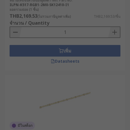
หมายเลขชิ้นส่วนของผู้ผลิต / Mfr. Part No.
ILPN-K517-RGB1-2M0-SK12410-I1
ยอดรวมย่อย (1 ชิ้น)
THB2,169.53
(ไม่รวมภาษีมูลค่าเพิ่ม)
THB2,169.53/ชิ้น
จำนวน / Quantity
เพิ่ม
Datasheets
มีในสต็อก