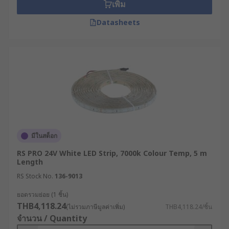
เพิ่ม
Shelving illimination
Datasheets
Media centre lighting
Walkway illumination.
LED light strips come in various lengths to suit
different applications. Easy to use connectors are
available to help with installation.
Some LED Light Strips are cuttable with
มีในสต็อก
household scissors where instructed and can be
RS PRO 24V White LED Strip, 7000k Colour Temp, 5 m
customised to any length. Note - check the
Length
datasheet for guidance before cutting any LED
RS Stock No.
136-9013
strip. Flexible LED strips often come with a self-
adhesive backing for easy installation.
ยอดรวมย่อย (1 ชิ้น)
THB4,118.24
(ไม่รวมภาษีมูลค่าเพิ่ม)
THB4,118.24/ชิ้น
Are they waterproof?
จำนวน / Quantity