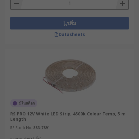
There is a wide range of LED strip lights
available with different IP Ratings. This
demonstrates how "waterproof" the LED strip is.
เพิ่ม
If you require LED lighting which is completely
waterproof, you may which to go for a higher
Datasheets
rating, for example, IP67 & IP67. If you require
your LED strip light to be splashproof, IP45 may
be more suitable. If you do not require your LED
strip to be waterproof at all, IP20 is the lower
end of the rating. Most often, the higher the IP
Rating, the more expensive the LED strip due to
the manufacturing of the water-tight
encapsulation.
มีในสต็อก
Do I need a controller?
RS PRO 12V White LED Strip, 4500k Colour Temp, 5 m
Length
LED Lighting Strips work alongside LED lighting
drivers (power supply) & controllers. There are
RS Stock No.
883-7891
various interfaces to control LED strips, such as
ยอดรวมย่อย (1 ชิ้น)