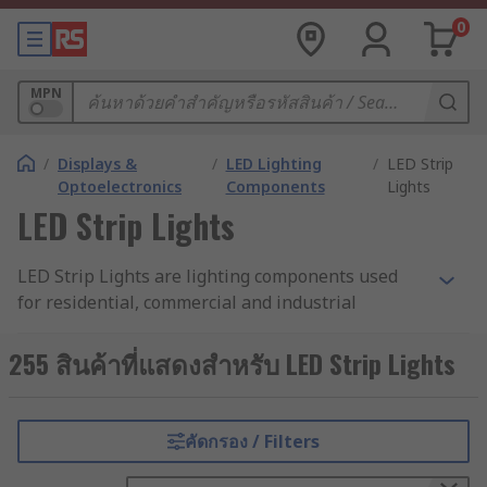
0
MPN
/
Displays &
/
LED Lighting
/
LED Strip
Optoelectronics
Components
Lights
LED Strip Lights
LED Strip Lights are lighting components used
for residential, commercial and industrial
lighting. They consist of multiple SMD LEDs
mounted onto a strip, which can be either a
255 สินค้าที่แสดงสำหรับ LED Strip Lights
flexible strip (LED tape) or a rigid strip (LED
modules). Strip lighting is very easy to use and
saves you from having to mount individual lights
คัดกรอง / Filters
across a large area.