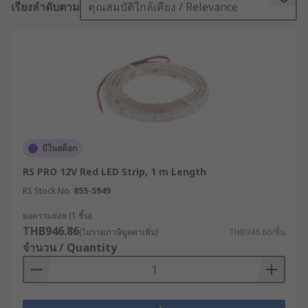
เรียงลำดับตาม
คุณสมบัติใกล้เคียง / Relevance
What colours are LED strip lights?
LED strips are available in many colours. White
LED strips are very popular for lighting as you
can get different colour temperatures, for
example, cool white and warm white. Cool white
LEDs are more popular in industry, while warm
white are ideal for at home. Coloured LED strips
are also available, including colour-chasing strips
มีในสต็อก
which can be programmed to create custom
RS PRO 12V Red LED Strip, 1 m Length
lighting. RGB and RGBW LED strip lights are ideal
if you are looking to use a wide range of different
RS Stock No.
855-5949
colours.
ยอดรวมย่อย (1 ชิ้น)
THB946.86
(ไม่รวมภาษีมูลค่าเพิ่ม)
THB946.86/ชิ้น
How are they used?
จำนวน / Quantity
Accent lighting in home and in retail
Under cabinet lighting