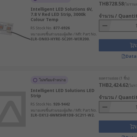
THB728.58
(ไม่รวมภ
Intelligent LED Solutions 6V,
7.8 V Red LED Strip, 3000k
จำนวน / Quanti
Colour Temp
ith different IP Ratings. This demonstrates how "waterproof"
 to go for a higher rating, for example, IP67 & IP67. If you
RS Stock No.
877-6926
หมายเลขชิ้นส่วนของผู้ผลิต / Mfr. Part No.
require your LED strip to be waterproof at all, IP20 is the l
ILR-ON03-HYRE-SC201-WIR200.
 strip due to the manufacturing of the water-tight encapsul
เ
Data
rs (power supply) & controllers. There are various interfaces
ols with various functions. These can be purchased separa
ยอดรวมย่อย (1 ชิ้น)
ไม่พร้อมจำหน่าย
THB2,424.62
(ไม่ร
Intelligent LED Solutions LED
Strip
จำนวน / Quanti
RS Stock No.
920-9442
หมายเลขชิ้นส่วนของผู้ผลิต / Mfr. Part No.
ILR-OX12-6WM5HR1DB-SC211-W2.
เ