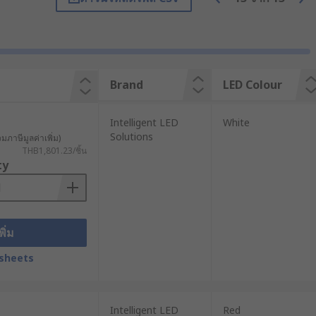
e. Coloured LED strips are also
strip lights are ideal if you are
Brand
LED Colour
Intelligent LED
White
Solutions
วมภาษีมูลค่าเพิ่ม)
THB1,801.23/ชิ้น
ty
พิ่ม
p with installation.
sheets
. Note - check the datasheet for
lation.
Intelligent LED
Red