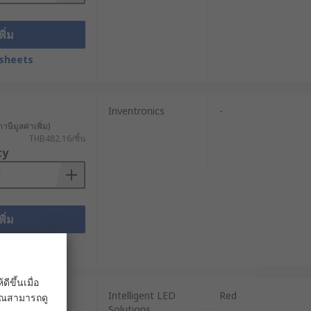
พิ่ม
sheets
Inventronics
-
าษีมูลค่าเพิ่ม)
THB482.16/ชิ้น
ty
พิ่ม
sheets
ขึ้นเมื่อ
Intelligent LED
Red
 คุณสามารถดู
Solutions
าษีมูลค่าเพิ่ม)