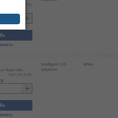
THB120.87/ชิ้น
ty
พิ่ม
sheets
Intelligent LED
White
Solutions
วมภาษีมูลค่าเพิ่ม)
THB1,183.59/ชิ้น
ty
พิ่ม
sheets