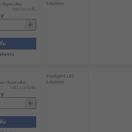
Solutions
าษีมูลค่าเพิ่ม)
THB728.58/ชิ้น
ty
 the LED strip is. If you require LED
 require your LED strip light to be
ower end of the rating. Most often,
ation.
พิ่ม
sheets
 to control LED strips, such as wall-
tely at RS."
Intelligent LED
-
Solutions
วมภาษีมูลค่าเพิ่ม)
THB2,424.62/ชิ้น
ty
พิ่ม