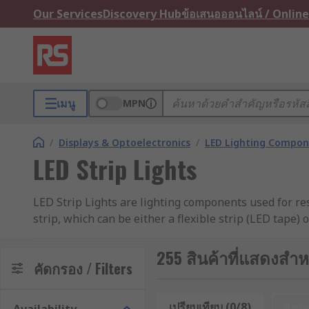
Our Services
Discovery Hub
ข้อเสนอออนไลน์ / Online
เมนู
MPN
/
Displays & Optoelectronics
/
LED Lighting Compo
LED Strip Lights
LED Strip Lights are lighting components used for re
strip, which can be either a flexible strip (LED tape) 
mount individual lights across a large area.
255 สินค้าที่แสดงสำหร
What colours are LED strip lights?
คัดกรอง / Filters
LED strips are available in many colours. White LED s
เปรียบเทียบ (0/8)
Res