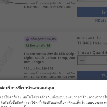
หมายเลขชิ้นส่วนของผู้ผลิต / Mfr. Part No.
ILR-ON03-ULWH-SC201-WIR200.
เ
Data
ยอดรวมย่อย (1 ชิ้น)
สต็อกสุดท้ายของ RS
THB482.16
(ไม่รวมภ
RS Better World
จำนวน / Quanti
Inventronics 29V dc LED Strip
Light, 4000k Colour Temp, 280
mm Length
RS Stock No.
326-864
หมายเลขชิ้นส่วนของผู้ผลิต / Mfr. Part No.
เ
PL-BAR-G4-1100-840-280X55-LV/HV
Data
ผลต่อบริการที่เรานำเสนอแก่คุณ
เราใช้คุกกี้และเทคโนโลยีที่คล้ายกันเพื่อมอบประสบการณ์ด้านการบริการให้ดี
ยอดรวมย่อย (1 ชิ้น)
ต์หรือสั่งซื้อสินค้า เราใช้คุกกี้เพื่อปรับแต่งเนื้อหาที่คุณเห็นในแบบของคุณ
หมดสต็อกชั่วคราว
THB120.87
(ไม่รวมภ