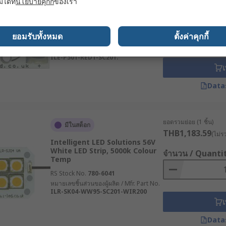
มได้ที่
นโยบายคุกกี้
ของเรา
Intelligent LED Solutions 0.32V
Red LED Strip, 3000k Colour
จำนวน / Quanti
Temp
ยอมรับทั้งหมด
ตั้งค่าคุกกี้
RS Stock No.
796-1154
หมายเลขชิ้นส่วนของผู้ผลิต / Mfr. Part No.
ILE-P501-RED1-SC201.
เ
Data
ยอดรวมย่อย (1 ชิ้น)
มีในสต็อก
THB1,183.59
(ไม่ร
Intelligent LED Solutions 56V
White LED Strip, 5000k Colour
จำนวน / Quanti
Temp
RS Stock No.
780-6041
หมายเลขชิ้นส่วนของผู้ผลิต / Mfr. Part No.
ILR-SK04-WW95-SC201-WIR200
เ
Data