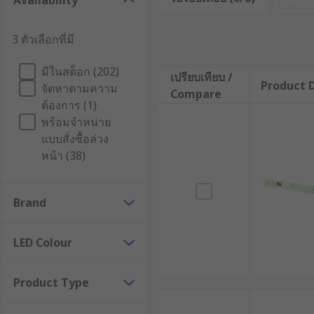
Availability
cool white and warm white. Cool white LEDs are more 
available, including colour-chasing strips which can
looking to use a wide range of different colours.
3 ตัวเลือกที่มี
How are they used?
มีในสต็อก (202)
เปรียบเทียบ /
Product D
จัดหาตามความ
Compare
Accent lighting in home and in retail
ต้องการ (1)
พร้อมจำหน่าย
Under cabinet lighting
แบบสั่งซื้อล่วง
หน้า (38)
Shelving illimination
Media centre lighting
Brand
Walkway illumination.
LED Colour
LED light strips come in various lengths to suit differ
Product Type
Some LED Light Strips are cuttable with household sc
guidance before cutting any LED strip. Flexible LED st