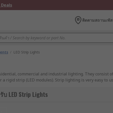
 Deals
ติดตามสถานะพัสด
nents
/
LED Strip Lights
sidential, commercial and industrial lighting. They consist
or a rigid strip (LED modules). Strip lighting is very easy to
ับ LED Strip Lights
trips are very popular for lighting as you can get different
et