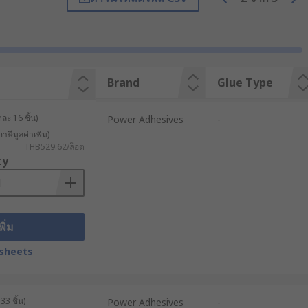
 is a type of clear resin that bonds
Brand
Glue Type
s trace amounts of water on the
try, is it also incredibly helpful for
ละ 16 ชิ้น)
Power Adhesives
-
าษีมูลค่าเพิ่ม)
 glue guns which heat up the stick
THB529.62/ล็อต
l cool and solidify in a matter of
ty
aterials including paper, cardboard,
le in a range of colours and diameters
พิ่ม
tic rubbery polymers used for
es and is water-soluble so is very
sheets
her, wood, chipboard and plastic.
lue dots bond instantly, create less
can be used on most surfaces such as
33 ชิ้น)
Power Adhesives
-