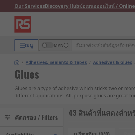
Our Services
Discovery Hub
ข้อเสนอออนไลน์ / Online
เมนู
MPN
/
Adhesives, Sealants & Tapes
/
Adhesives & Glues
Glues
Glues are a type of adhesive which sticks two or more
different applications. All-purpose glues are great f
Glues are usually designed to work with specific mate
43 สินค้าที่แสดงสำหร
both the surface and environment you are working with.
คัดกรอง / Filters
Our range includes everything from super glue and ho
เปรียบเทียบ (0/8)
Res