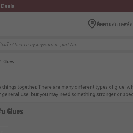
 Deals
ติดตามสถานะพัสด
/
Glues
 things together. There are many different types of glue, wh
or general use, but you may need something stronger or specif
rials, and may not adhere to others. It is important to ensu
ับ Glues
 There is also different levels of durability with glue, whi
t melt glue sticks, to PVA and glue dots. We have glue from
et