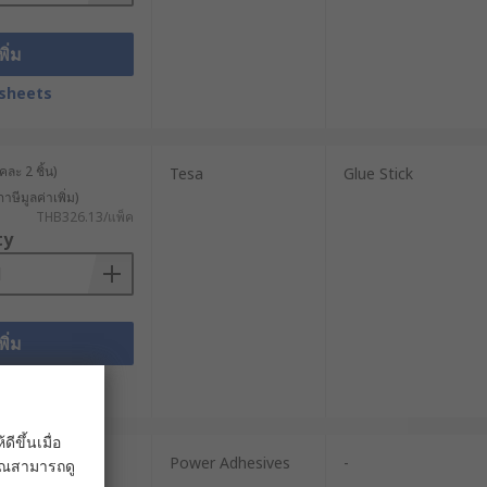
พิ่ม
sheets
ละ 2 ชิ้น)
Tesa
Glue Stick
าษีมูลค่าเพิ่ม)
THB326.13/แพ็ค
ty
พิ่ม
sheets
ขึ้นเมื่อ
Power Adhesives
-
 คุณสามารถดู
าษีมูลค่าเพิ่ม)