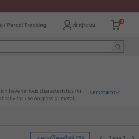
0
ุ / Parcel Tracking
เข้าสู่ระบบ
ich have various characteristics for
แสดงรายการ
ically for use on glass or metal.
re that the glue you use works with
ch is also important to consider.
 key manufacturers including Loctite
ดาวน์โหลดไฟล์ CSV
2
จาก
3