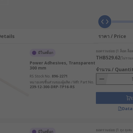
lue is a fast-acting and strong liquid or gel . Cyanoacrylate
etails
ราคา / Price
ith water. Practically any surface that you want to glue ha
Superglue can be used in practically any environment or indus
ยอดรวมย่อย (1 ล็อต ล็อต
มีในสต็อก
THB529.62
(ไม่รวมภ
known as hot-melt adhesive (HMA) and are used with hot melt
Power Adhesives, Transparent
 trigger, molten glue is applied to the surface. The glue wil
300 mm
จำนวน / Quanti
nute. The sticks can be used to bond a number of different m
RS Stock No.
896-2271
nd are especially suited to gap-filling applications. Availab
หมายเลขชิ้นส่วนของผู้ผลิต / Mfr. Part No.
239-12-300-DRP-TP16-RS
n being used.
เ
ive or school glue, (polyvinyl acetate adhesive) are synthe
. PVA contains no hazardous chemicals, does not produce fum
Data
e for many materials including paper, cardboard, fabric, leat
ve adhesive used for bonding small items. The double-sided g
yurethane glues, and cause less waste. Acid free glue dots 
ยอดรวมย่อย (1 ถุง ถุงละ 
มีในสต็อก