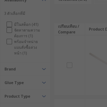
Availability
and Gorilla, as well as our own RS PRO.
Types of glue
3 ตัวเลือกที่มี
Super glue -
Also known as cyanoacrylate, super g
มีในสต็อก (41)
เปรียบเทียบ /
Product D
almost immediately when it comes into contact w
จัดหาตามความ
Compare
surface, while some water is present in the air. 
ต้องการ (1)
hobbyists.
พร้อมจำหน่าย
แบบสั่งซื้อล่วง
Glue Sticks -
Glue sticks or slugs can also be 
หน้า (1)
until it becomes viscous and by squeezing the gun
seconds and are usually fully cured within 1 mi
ceramics, glass, metal, plastic, rubber or wood a
Brand
to suit the application and the hot melt glue gu
PVA Glue -
Also known as white glue, wood adhes
Glue Type
bonding purposes, it is a type of thermoplastic
safe to use an can easily be cleaned up. Suitabl
Product Type
Glue Dots -
are an easy to use pressure sensiti
mess and residue than liquid glues, such as pol