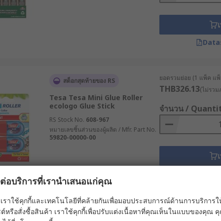
เ
Data
ยอดรวมย่อย (1 แพ็ค แพ็ค
สต็อกสุดท้ายของ RS
THB326.13
(ไม่รวมภ
Tesa Tesa Mini Glue Roller
ecologo Glue Stick
จำนวน / Quanti
RS Stock No.
608-967
หมายเลขชิ้นส่วนของผู้ผลิต / Mfr. Part No.
59820-00000-00
เ
Data
ผลต่อบริการที่เรานำเสนอแก่คุณ
เราใช้คุกกี้และเทคโนโลยีที่คล้ายกันเพื่อมอบประสบการณ์ด้านการบริการให้ดี
ยอดรวมย่อย (1 ชิ้น)
ต์หรือสั่งซื้อสินค้า เราใช้คุกกี้เพื่อปรับแต่งเนื้อหาที่คุณเห็นในแบบของคุณ
มีในสต็อกของผู้ผลิต
THB812.15
(ไม่รวมภ