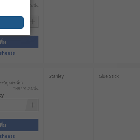
THB812.15/ชิ้น
ty
พิ่ม
sheets
Stanley
Glue Stick
าษีมูลค่าเพิ่ม)
THB291.24/ชิ้น
ty
พิ่ม
sheets