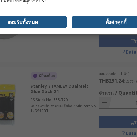
มได้ที่
นโยบายคุกกี้
ของเรา
Power Adhesives, Natural 13
mm
จำนวน / Quanti
RS Stock No.
886-372
ยอมรับทั้งหมด
ตั้งค่าคุกกี้
หมายเลขชิ้นส่วนของผู้ผลิต / Mfr. Part No.
PA5028
เ
Data
ยอดรวมย่อย (1 ชิ้น)
มีในสต็อก
THB291.24
(ไม่รวมภ
Stanley STANLEY DualMelt
Glue Stick 24
จำนวน / Quanti
RS Stock No.
555-720
หมายเลขชิ้นส่วนของผู้ผลิต / Mfr. Part No.
1-GS10DT
เ
Data