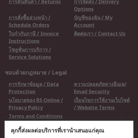
การคืนสินค้า / Returns
การจัดส่ง / Delivery
Options
การสั่งซื้อล่วงหน้า /
บัญชีของฉัน / My
Schedule Orders
Account
ใบกำกับภาษี / Invoice
ติดต่อเรา / Contact Us
Instructions
โซลูชั่นการบริการ /
Service Solutions
ชอบด้วยกฎหมาย / Legal
การรักษาข้อมูล / Data
ความปลอดภัยทางอีเมล/
Protection
Email Security
นโยบายของ RS Online /
เงื่อนไขการใช้งานเว็บไซต์
Privacy Policy
/ Website Terms
Terms and Conditions
of Sale
คุกกี้ส่งผลต่อบริการที่เรานำเสนอแก่คุณ