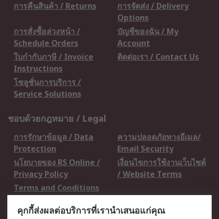
การคืนสินค้า / Returns
การจัดส่ง / Delivery
Options
การสั่งซื้อล่วงหน้า /
บัญชีของฉัน / My
Schedule Orders
Account
ใบกำกับภาษี / Invoice
ติดต่อเรา / Contact Us
Instructions
โซลูชั่นการบริการ /
Service Solutions
ชอบด้วยกฎหมาย / Legal
การรักษาข้อมูล / Data
ความปลอดภัยทางอีเมล/
Protection
Email Security
นโยบายของ RS Online /
เงื่อนไขการใช้งานเว็บไซต์
Privacy Policy
/ Website Terms
Terms and Conditions
of Sale
คุกกี้ส่งผลต่อบริการที่เรานำเสนอแก่คุณ