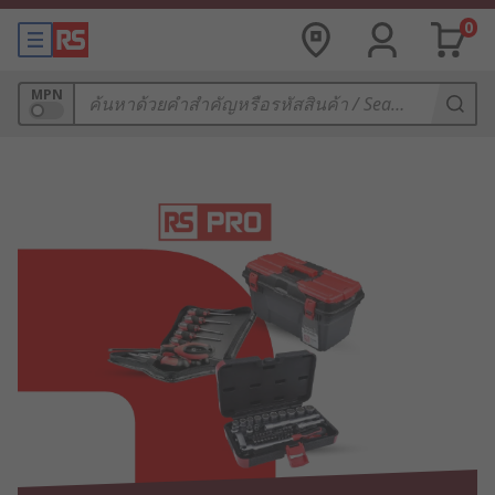
0
MPN