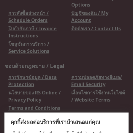
Options
การสั่งซื้อล่วงหน้า /
บัญชีของฉัน / My
Schedule Orders
Account
ใบกำกับภาษี / Invoice
ติดต่อเรา / Contact Us
Instructions
โซลูชั่นการบริการ /
Service Solutions
ชอบด้วยกฎหมาย / Legal
การรักษาข้อมูล / Data
ความปลอดภัยทางอีเมล/
Protection
Email Security
นโยบายของ RS Online /
เงื่อนไขการใช้งานเว็บไซต์
Privacy Policy
/ Website Terms
Terms and Conditions
of Sale
คุกกี้ส่งผลต่อบริการที่เรานำเสนอแก่คุณ
เกี่ยวกับ RS / About RS