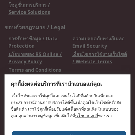
โซลูชั่นการบริการ /
Service Solutions
ชอบด้วยกฎหมาย / Legal
การรักษาข้อมูล / Data
ความปลอดภัยทางอีเมล/
Protection
Email Security
นโยบายของ RS Online /
เงื่อนไขการใช้งานเว็บไซต์
Privacy Policy
/ Website Terms
Terms and Conditions
of Sale
คุกกี้ส่งผลต่อบริการที่เรานำเสนอแก่คุณ
เกี่ยวกับ RS / About RS
เว็บไซต์ของเราใช้คุกกี้และเทคโนโลยีที่คล้ายกันเพื่อมอบ
ประสบการณ์ด้านการบริการให้ดีขึ้นเมื่อคุณใช้เว็บไซต์หรือสั่ง
RS ทั่วโลก / RS
ข่าวประชาสัมพันธ์ / Press
ซื้อสินค้า เราใช้คุกกี้เพื่อปรับแต่งเนื้อหาที่คุณเห็นในแบบของ
Worldwide
Centre
คุณ คุณสามารถดูข้อมูลเพิ่มเติมได้ที่
นโยบายคุกกี้
ของเรา
บริษัทในเครือ RS /
วิธีการชำระเงิน /
Corporate Group
Payment Details