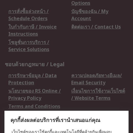
Options
การสั่งซื้อล่วงหน้า /
บัญชีของฉัน / My
Schedule Orders
Account
ใบกำกับภาษี / Invoice
ติดต่อเรา / Contact Us
Instructions
โซลูชั่นการบริการ /
Service Solutions
ชอบด้วยกฎหมาย / Legal
การรักษาข้อมูล / Data
ความปลอดภัยทางอีเมล/
Protection
Email Security
นโยบายของ RS Online /
เงื่อนไขการใช้งานเว็บไซต์
Privacy Policy
/ Website Terms
Terms and Conditions
of Sale
คุกกี้ส่งผลต่อบริการที่เรานำเสนอแก่คุณ
เกี่ยวกับ RS / About RS
เว็บไซต์ของเราใช้คุกกี้และเทคโนโลยีที่คล้ายกันเพื่อมอบ