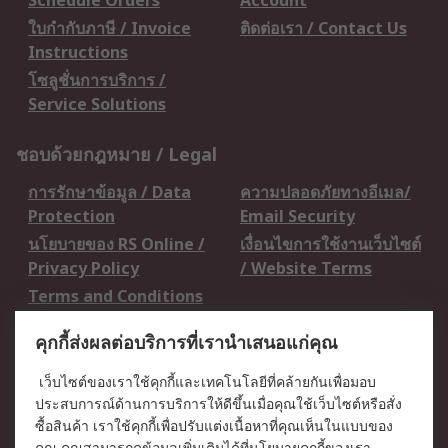
Schedule Orders
Account
ใบกำกับภาษี / Invoice
ติดต่อเรา / Contact Us
Instructions
โซลูชั่นการบริการ /
Service Solutions
ชอบด้วยกฎหมาย / Legal
การรักษาข้อมูล / Data
ความปลอดภัยทางอีเมล/
Protection
Email Security
นโยบายของ RS Online /
เงื่อนไขการใช้งานเว็บไซต์
Privacy Policy
/ Website Terms
Terms and Conditions
of Sale
คุกกี้ส่งผลต่อบริการที่เรานำเสนอแก่คุณ
เกี่ยวกับ RS / About RS
เว็บไซต์ของเราใช้คุกกี้และเทคโนโลยีที่คล้ายกันเพื่อมอบ
ประสบการณ์ด้านการบริการให้ดีขึ้นเมื่อคุณใช้เว็บไซต์หรือสั่ง
RS ทั่วโลก / RS
ข่าวประชาสัมพันธ์ / Press
ซื้อสินค้า เราใช้คุกกี้เพื่อปรับแต่งเนื้อหาที่คุณเห็นในแบบของ
Worldwide
Centre
คุณ คุณสามารถดูข้อมูลเพิ่มเติมได้ที่
นโยบายคุกกี้
ของเรา