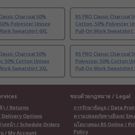
lassic Charcoal 50%
RS PRO Classic Charcoal 
 50% Polyester Unisex
Cotton, 50% Polyester U
 Work Sweatshirt 6XL
Pull-On Work Sweatshirt
lassic Charcoal 50%
RS PRO Classic Charcoal 
r, 50% Cotton Unisex
Polyester, 50% Cotton Un
 Work Sweatshirt 3XL
Pull-On Work Sweatshirt
ervices
ชอบด้วยกฎหมาย / Legal
ค้า / Returns
การรักษาข้อมูล / Data Pro
 / Delivery Options
ความปลอดภัยทางอีเมล/ Ema
อล่วงหน้า / Schedule Orders
นโยบายของ RS Online / Pr
Policy
ัน / My Account