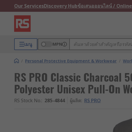
Our Services
Discovery Hub
ข้อเสนอออนไลน์ / Online
เมนู
MPN
/
Personal Protective Equipment & Workwear
/
Wor
RS PRO Classic Charcoal
Polyester Unisex Pull-On W
RS Stock No.
:
285-4844
ผู้ผลิต
:
RS PRO