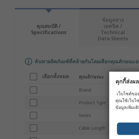
ข้อมูลทาง
คุณสมบัติ /
เทคนิค /
Specifications
Technical
Data Sheets
ค้นหาผลิตภัณฑ์ที่คล้ายกันโดยเลือกคุณลักษณะอ
เลือกทั้งหมด
คุณลักษณะ
ค่า
คุกกี้ส่ง
Brand
RS 
เว็บไซต์ของ
คุณใช้เว็บไซ
Product Type
Eth
ข้อมูลเพิ่มเติ
Series
Cat
Cable Length
30