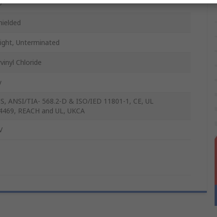
6
hielded
aight, Unterminated
vinyl Chloride
y
S, ANSI/TIA- 568.2-D & ISO/IED 11801-1, CE, UL
4469, REACH and UL, UKCA
V