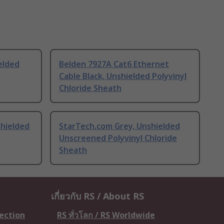
elded
Belden 7927A Cat6 Ethernet
Cable Black, Unshielded Polyvinyl
Chloride Sheath
shielded
StarTech.com Grey, Unshielded
Unscreened Polyvinyl Chloride
Sheath
เกี่ยวกับ RS / About RS
tection
RS ทั่วโลก / RS Worldwide