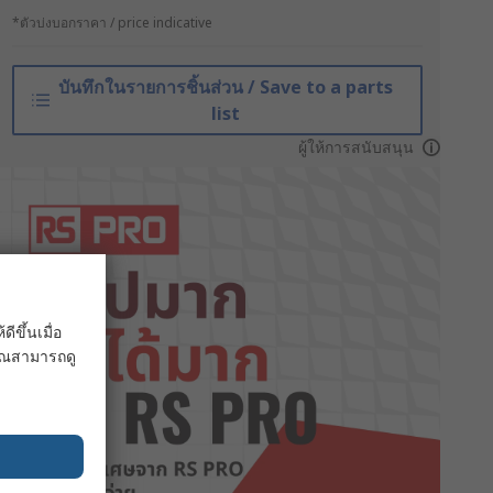
*ตัวบ่งบอกราคา / price indicative
บันทึกในรายการชิ้นส่วน / Save to a parts
list
ผู้ให้การสนับสนุน
ขึ้นเมื่อ
 คุณสามารถดู