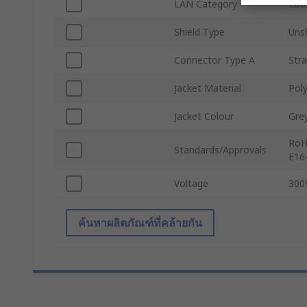
LAN Category
Cat
Shield Type
Uns
Connector Type A
Str
Jacket Material
Poly
Jacket Colour
Gre
RoH
Standards/Approvals
E16
Voltage
300
ค้นหาผลิตภัณฑ์ที่คล้ายกัน