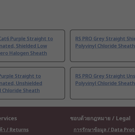
at6 Purple Straight to
RS PRO Grey Straight Shi
nated, Shielded Low
Polyvinyl Chloride Sheath
ero Halogen Sheath
urple Straight to
RS PRO Grey Straight Un
nated, Unshielded
Polyvinyl Chloride Sheath
l Chloride Sheath
ervices
ชอบด้วยกฎหมาย / Legal
ค้า / Returns
การรักษาข้อมูล / Data Pro