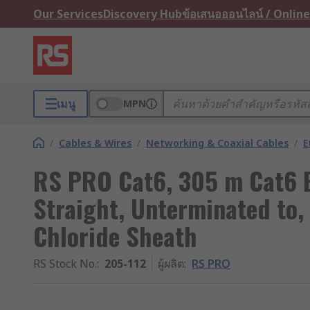
Our Services
Discovery Hub
ข้อเสนอออนไลน์ / Online
เมนู
MPN
/
Cables & Wires
/
Networking & Coaxial Cables
/
E
RS PRO Cat6, 305 m Cat6 E
Straight, Unterminated to,
Chloride Sheath
RS Stock No.
:
205-112
ผู้ผลิต
:
RS PRO