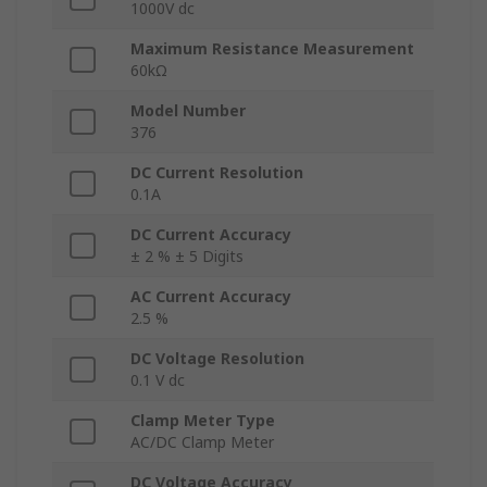
1000V dc
Maximum Resistance Measurement
60kΩ
Model Number
376
DC Current Resolution
0.1A
DC Current Accuracy
± 2 % ± 5 Digits
AC Current Accuracy
2.5 %
DC Voltage Resolution
0.1 V dc
Clamp Meter Type
AC/DC Clamp Meter
DC Voltage Accuracy