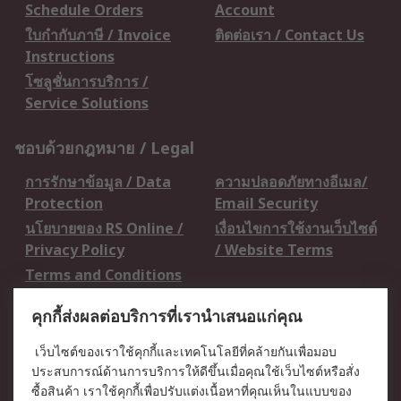
Schedule Orders
Account
ใบกำกับภาษี / Invoice
ติดต่อเรา / Contact Us
Instructions
โซลูชั่นการบริการ /
Service Solutions
ชอบด้วยกฎหมาย / Legal
การรักษาข้อมูล / Data
ความปลอดภัยทางอีเมล/
Protection
Email Security
นโยบายของ RS Online /
เงื่อนไขการใช้งานเว็บไซต์
Privacy Policy
/ Website Terms
Terms and Conditions
of Sale
คุกกี้ส่งผลต่อบริการที่เรานำเสนอแก่คุณ
เกี่ยวกับ RS / About RS
เว็บไซต์ของเราใช้คุกกี้และเทคโนโลยีที่คล้ายกันเพื่อมอบ
ประสบการณ์ด้านการบริการให้ดีขึ้นเมื่อคุณใช้เว็บไซต์หรือสั่ง
RS ทั่วโลก / RS
ข่าวประชาสัมพันธ์ / Press
ซื้อสินค้า เราใช้คุกกี้เพื่อปรับแต่งเนื้อหาที่คุณเห็นในแบบของ
Worldwide
Centre