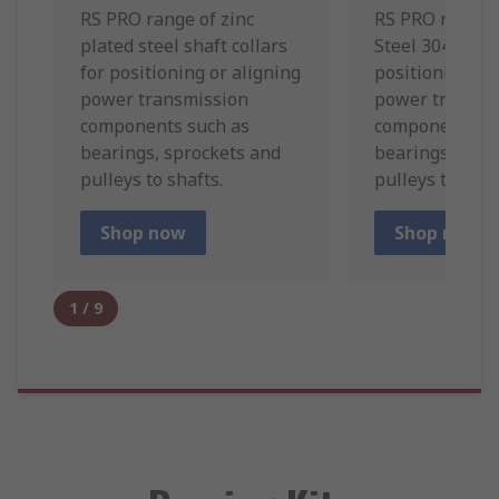
RS PRO range of zinc
RS PRO range o
plated steel shaft collars
Steel 304 shaft
for positioning or aligning
positioning or
power transmission
power transmi
components such as
components su
bearings, sprockets and
bearings, spro
pulleys to shafts.
pulleys to shaf
Shop now
Shop now
1
/
9