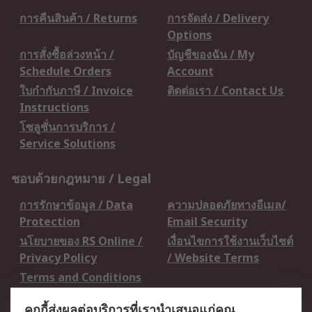
การคืนสินค้า / Returns
การจัดส่ง / Delivery
Options
การสั่งซื้อล่วงหน้า /
บัญชีของฉัน / My
Schedule Orders
Account
ใบกำกับภาษี / Invoice
ติดต่อเรา / Contact Us
Instructions
โซลูชั่นการบริการ /
Service Solutions
ชอบด้วยกฎหมาย / Legal
การรักษาข้อมูล / Data
ความปลอดภัยทางอีเมล/
Protection
Email Security
นโยบายของ RS Online /
เงื่อนไขการใช้งานเว็บไซต์
Privacy Policy
/ Website Terms
Terms and Conditions
of Sale
คุกกี้ส่งผลต่อบริการที่เรานำเสนอแก่คุณ