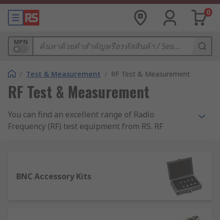
0
MPN
/
Test & Measurement
/
RF Test & Measurement
RF Test & Measurement
You can find an excellent range of Radio
Frequency (RF) test equipment from RS. RF
Testing equipment is available in many forms,
from bench mounted to more handheld portable
test and measurement equipment. With more and
more modern wireless networks, they require
BNC Accessory Kits
thorough testing, with the ability to locate and
source any RF inference is imperative. Therefore,
RF testing equipment is vitally important to