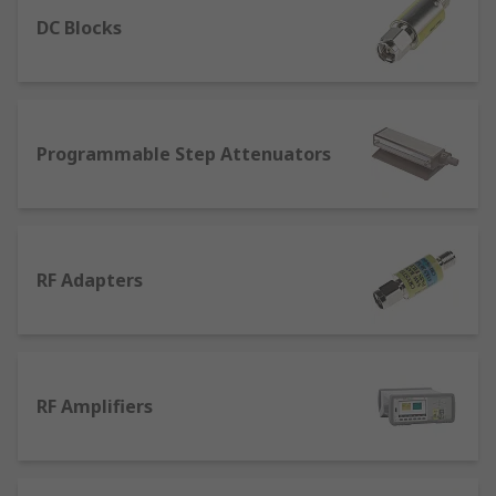
enable these wireless networks to optimise to
their fullest capacity. This equipment
DC Blocks
is available with a full range of accessories from
top brands such as Aim-TTi and Tektronix.
Types of RF Testing Equipment
Programmable Step Attenuators
Programmable Attenuators
- these can
have a variety of purposes across many RF
circuits, with RF attenuators being fixed,
switched and variable. RF attenuators help
RF Adapters
to reduce the level of the signal that can
protect the level of signal so it doesn't
become too high.
RF Cables
- Used to carry signals from audio
RF Amplifiers
and visual equipment. RF Cables are easily
identified with a single pin that plugs into
an RF socket coupled with a threaded piece
of metal for a secure connection.