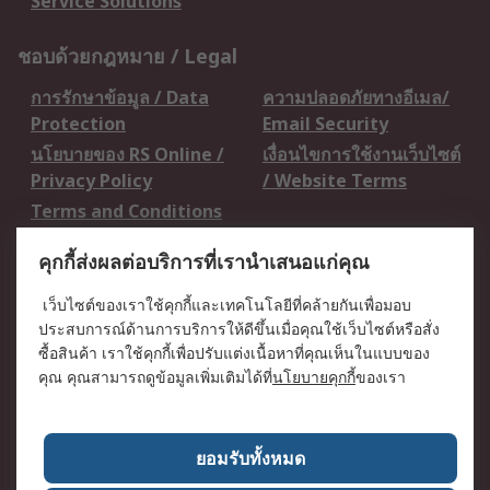
Service Solutions
ชอบด้วยกฎหมาย / Legal
การรักษาข้อมูล / Data
ความปลอดภัยทางอีเมล/
Protection
Email Security
นโยบายของ RS Online /
เงื่อนไขการใช้งานเว็บไซต์
Privacy Policy
/ Website Terms
Terms and Conditions
of Sale
คุกกี้ส่งผลต่อบริการที่เรานำเสนอแก่คุณ
เกี่ยวกับ RS / About RS
เว็บไซต์ของเราใช้คุกกี้และเทคโนโลยีที่คล้ายกันเพื่อมอบ
ประสบการณ์ด้านการบริการให้ดีขึ้นเมื่อคุณใช้เว็บไซต์หรือสั่ง
RS ทั่วโลก / RS
ข่าวประชาสัมพันธ์ / Press
ซื้อสินค้า เราใช้คุกกี้เพื่อปรับแต่งเนื้อหาที่คุณเห็นในแบบของ
Worldwide
Centre
คุณ คุณสามารถดูข้อมูลเพิ่มเติมได้ที่
นโยบายคุกกี้
ของเรา
บริษัทในเครือ RS /
วิธีการชำระเงิน /
Corporate Group
Payment Details
เกี่ยวกับ RS / About RS
อาชีพที่ RS / Careers
ยอมรับทั้งหมด