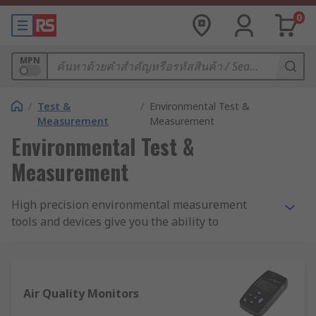
0
MPN
/
Test &
/
Environmental Test &
Measurement
Measurement
Environmental Test &
Measurement
High precision environmental measurement
tools and devices give you the ability to
comprehensively monitor ambient conditions,
changing weather patterns and more. We offer an
advanced selection of accurate, reliable
environmental measurement kits, meters,
Air Quality Monitors
devices and accessories covering a broad range of