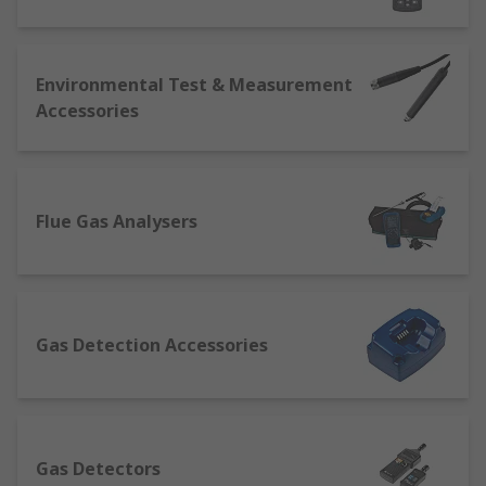
features.
Weather stations
can closely track,
collect data, and typically provide alerts/warnings
for a highly diverse range of climate and
atmospheric conditions.More basic models will
Environmental Test & Measurement
measure temperature, humidity and atmospheric
Accessories
(barometric) pressure, and will often provide
alarms or alerts that can be set to trigger when
the device detects a pressure drop. This can be
set to show, say, increased likelihood of rain and
Flue Gas Analysers
wind, or proximity to a defined temperature
threshold.More advanced professional weather
station sets may also include sensors for
detecting and displaying many other conditions,
including wind direction and speed, solar
Gas Detection Accessories
radiation, moon phases, dew point and rainfall
levels.
Moisture meters
, sometimes called damp
meters, give accurate readings of moisture levels
contained within many building materials
Gas Detectors
(typically wood, concrete, brick, plasterboard and