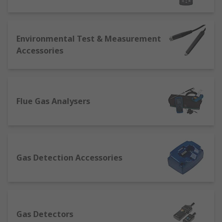
features.
Weather stations
can closely track,
collect data, and typically provide alerts/warnings
for a highly diverse range of climate and
atmospheric conditions.More basic models will
Environmental Test & Measurement
measure temperature, humidity and atmospheric
Accessories
(barometric) pressure, and will often provide
alarms or alerts that can be set to trigger when
the device detects a pressure drop. This can be
set to show, say, increased likelihood of rain and
Flue Gas Analysers
wind, or proximity to a defined temperature
threshold.More advanced professional weather
station sets may also include sensors for
detecting and displaying many other conditions,
including wind direction and speed, solar
Gas Detection Accessories
radiation, moon phases, dew point and rainfall
levels.
Moisture meters
, sometimes called damp
meters, give accurate readings of moisture levels
contained within many building materials
Gas Detectors
(typically wood, concrete, brick, plasterboard and