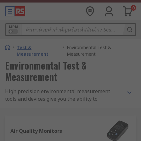
0
MPN
/
Test &
/
Environmental Test &
Measurement
Measurement
Environmental Test &
Measurement
High precision environmental measurement
tools and devices give you the ability to
comprehensively monitor ambient conditions,
changing weather patterns and more. We offer an
advanced selection of accurate, reliable
environmental measurement kits, meters,
Air Quality Monitors
devices and accessories covering a broad range of