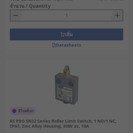
รายละเอียด ดังนี้
จำนวน / Quantity
Actuator Head
Actuator หรือตัวกระตุ้น เป็นส่วนประกอบของลิมิตสวิ
เพิ่ม
ทช์ที่ทำหน้าที่สัมผัสกับวัตถุ โดยในสวิตช์บางรุ่น ตัว
กระตุ้นจะติดตั้งอยู่บริเวณ Operating Head ซึ่งทำ
Datasheets
หน้าที่เปลี่ยนการเคลื่อนที่แบบหมุน แบบเส้นตรง หรือ
แบบตั้งฉาก เพื่อเปิดหรือปิดหน้าสัมผัสทางไฟฟ้าของ
สวิตช์
Switch Body
Switch Body หรือตัวสวิตช์ เป็นส่วนประกอบที่ติดตั้ง
กลไกหน้าสัมผัสทางไฟฟ้า โดยเมื่อหัวกดหรือก้านชน
(Actuator) ถูกกระตุ้นจากการสัมผัสกับวัตถุภายนอก
มีในสต็อก
ชุดหน้าสัมผัสภายในจะทำการเปิดหรือปิดวงจร ซึ่งขึ้น
RS PRO SN32 Series Roller Limit Switch, 1 NO/1 NC,
อยู่กับรูปแบบการจัดเรียงหน้าสัมผัสของตัวสวิตช์
IP67, Zinc Alloy Housing, 300V ac, 10A
(NO/NC)