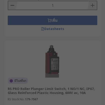
การนำไปประยุกต์ใช้งานใน
อุตสาหกรรม
เพิ่ม
ลิมิตสวิทช์สามารถประยุกต์ใช้เพื่อความปลอดภัยและ
Datasheets
การควบคุมในระบบต่าง ๆ ได้อย่างกว้างขวาง เช่น
ระบบประตูและลิฟต์ : ใช้เป็นลิมิตสวิทช์ประตู
ม้วนอัตโนมัติ เพื่อตัดวงจรมอเตอร์เมื่อประตูเปิด
สุดหรือปิดสนิท
ระบบสายพานลำเลียง : ใช้ตรวจจับตำแหน่งของ
กล่องสินค้า หรือควบคุมการจัดเรียงชิ้นงาน
เครื่องจักรกลการผลิต : ใช้กำหนดจุดอ้างอิง
(Home Position) หรือป้องกันการเคลื่อนที่เกิน
มีในสต็อก
ระยะ (Overtravel) ของแกนเครื่อง CNC
RS PRO Roller Plunger Limit Switch, 1 NO/1 NC, IP67,
Glass Reinforced Plastic Housing, 600V ac, 10A
RS จำหน่ายสวิตช์จำกัดระยะ
RS Stock No.
179-7567