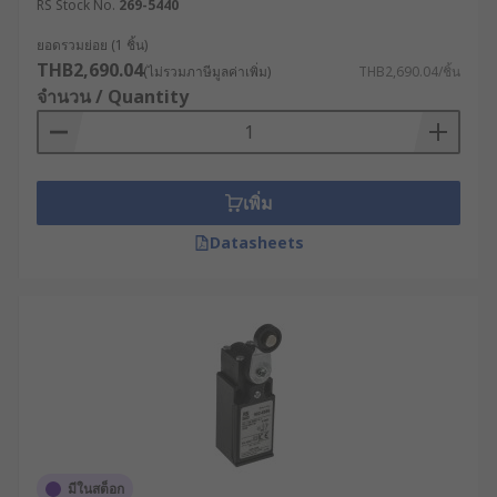
RS Stock No.
269-5440
Receptacle (เต้ารับ) หรือ Terminals (ขั้ว
ยอดรวมย่อย (1 ชิ้น)
ต่อ)
THB2,690.04
(ไม่รวมภาษีมูลค่าเพิ่ม)
THB2,690.04/ชิ้น
จำนวน / Quantity
เป็นจุดเชื่อมต่อทางไฟฟ้าที่ใช้สำหรับงานติดตั้งเดินสาย
ไฟ ทำหน้าที่สร้างจุดเชื่อมต่อทางไฟฟ้าที่มั่นคงและ
ปลอดภัย เพื่อใช้ในการเชื่อมโยงลิมิตสวิทช์เข้ากับวงจร
เพิ่ม
ควบคุมได้อย่างสมบูรณ์
Datasheets
ประเภทของตัวกระตุ้น
(Actuator) ที่ควรรู้
ตัวกระตุ้นหรือ Actuator เป็นองค์ประกอบสำคัญของ
Limit Switch แบบต่าง ๆ จึงเป็นส่วนที่ไม่ควรมองข้าม
หากต้องการติดตั้งลิมิตสวิตช์ไว้ในโรงงานอุตสาหกรรม
และในท้องตลาดก็มีรูปแบบตัวกระตุ้นให้เลือกใช้งาน
อย่างหลากหลาย ซึ่งคุณสามารถเลือกให้สอดคล้องและ
มีในสต็อก
ตอบโจทย์กับรูปแบบการใช้งานได้เลย โดยการเลือกตัว