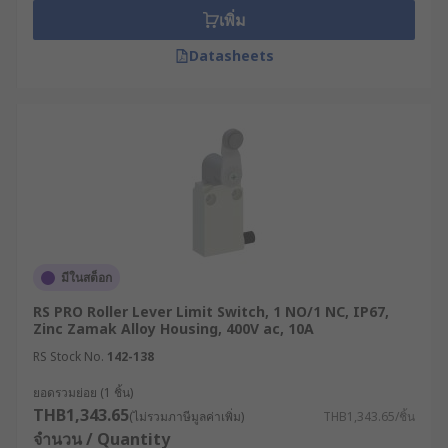
และเข้ากันได้กับวงจรความปลอดภัยของ
เพิ่ม
เครื่องจักร (Machine Safety Circuits) และลอ
Datasheets
จิกการควบคุม (Control Logic)
วัสดุกล่องหุ้ม : กล่องหุ้มของลิมิตสวิทช์มักผลิต
จากโลหะหรือพลาสติกเกรดอุตสาหกรรม โดย
โครงสร้างแบบโลหะจะทนทานต่อแรงกระแทก
ได้สูงกว่าและทนทานต่อสภาพแวดล้อมทาง
อุตสาหกรรมที่สมบุกสมบัน ในขณะที่โครงสร้าง
พลาสติกอาจมีคุณสมบัติทนต่อการกัดกร่อนได้ดี
กว่าและมีน้ำหนักเบา
มีในสต็อก
มาตรฐานและการรับรอง : ลิมิตสวิทช์อุตสาหกรรม
จำนวนมากผลิตขึ้นตามมาตรฐาน IEC และ UL ด้าน
RS PRO Roller Lever Limit Switch, 1 NO/1 NC, IP67,
ความปลอดภัยทางไฟฟ้าและอุปกรณ์ควบคุมทาง
Zinc Zamak Alloy Housing, 400V ac, 10A
อุตสาหกรรม การเลือกใช้ผลิตภัณฑ์ที่ได้รับการรับรอง
RS Stock No.
142-138
มาตรฐาน จะช่วยให้มั่นใจได้ว่าระบบสามารถตอบ
ยอดรวมย่อย (1 ชิ้น)
สนองต่อข้อกำหนดด้านความปลอดภัยของเครื่องจักร
THB1,343.65
(ไม่รวมภาษีมูลค่าเพิ่ม)
THB1,343.65/ชิ้น
และสอดคล้องกับมาตรฐานอุตสาหกรรมระดับสากล
จำนวน / Quantity