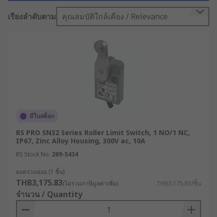
ต้น หยุด หรือปรับเปลี่ยนสถานะการทำงานได้อย่าง
เรียงลำดับตาม
คุณสมบัติใกล้เคียง / Relevance
ปลอดภัยและมีเสถียรภาพ ลิมิตสวิทช์จึงนำมาใช้เป็น
โซลูชันหลักเพื่อกำหนดขอบเขตการทำงาน ซึ่งการ
เลือกใช้อุปกรณ์ที่ทนทานและได้มาตรฐานจะช่วยยืด
อายุการทำงานของระบบ และเพิ่มประสิทธิภาพในสาย
การผลิตได้อย่างสมบูรณ์แบบ
ในระบบควบคุมอัตโนมัติและเครื่องจักรกล
อุตสาหกรรม การกำหนดตำแหน่งและระยะการ
เคลื่อนที่ของชิ้นส่วนอย่างแม่นยำคือสิ่งจำเป็นอย่างยิ่ง
มีในสต็อก
การเลือกใช้อุปกรณ์ที่ออกแบบมาเพื่อการตรวจจับ
RS PRO SN32 Series Roller Limit Switch, 1 NO/1 NC,
ตำแหน่ง (Position detection) โดยเฉพาะ จะช่วยให้
IP67, Zinc Alloy Housing, 300V ac, 10A
เครื่องจักรสามารถเริ่มต้น หยุด หรือปรับเปลี่ยนสถานะ
RS Stock No.
269-5434
การทำงานได้อย่างปลอดภัยและมีเสถียรภาพ ลิมิต
สวิตช์จึงถูกนำมาใช้เป็นโซลูชันหลักเพื่อกำหนด
ยอดรวมย่อย (1 ชิ้น)
ขอบเขตการทำงาน ซึ่งการเลือกใช้อุปกรณ์ที่ทนทาน
THB3,175.83
(ไม่รวมภาษีมูลค่าเพิ่ม)
THB3,175.83/ชิ้น
และได้มาตรฐานจะช่วยยืดอายุการทำงานของระบบ
จำนวน / Quantity
และเพิ่มประสิทธิภาพในสายการผลิตได้อย่างสมบูรณ์
แบบ