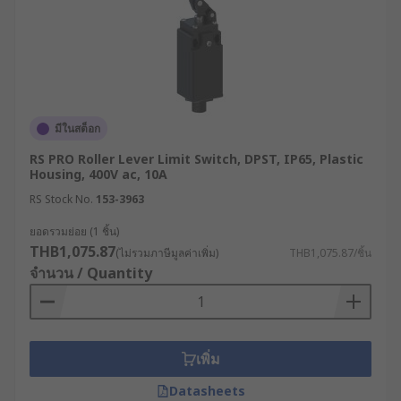
Forked (แบบแยกง่าม)
ตัวกระตุ้นประเภทนี้ของลิมิตสวิทช์ จะมีลักษณะเป็น
แขนโลหะสองแขน ซึ่งจะแยกออกจากกัน เมื่อมีแรง
มากระทำหรือมีวัตถุมาสัมผัส แขนโลหะจะงอ ทำให้
แกนกลางหมุนแขนอีกข้างหนึ่งไปทำหน้าที่เปิดหรือปิด
มีในสต็อก
หน้าสัมผัสไฟฟ้าโดยอัตโนมัติ เป็นตัวกระตุ้นที่ทนต่อ
RS PRO Roller Lever Limit Switch, DPST, IP65, Plastic
แรงกระแทกได้ดี ใช้งานได้หลากหลายประเภท และ
Housing, 400V ac, 10A
รองรับการใช้งานกับชิ้นส่วนสองชิ้นด้วย
RS Stock No.
153-3963
วิธีการเลือกใช้งานลิมิตสวิทช์
ยอดรวมย่อย (1 ชิ้น)
THB1,075.87
(ไม่รวมภาษีมูลค่าเพิ่ม)
THB1,075.87/ชิ้น
หรือลิมิตเซ็นเซอร์ให้เหมาะ
จำนวน / Quantity
สม
เพื่อให้การทำงานของลิมิตเซ็นเซอร์มีความเสถียรและ
เพิ่ม
ปลอดภัย ควรพิจารณาปัจจัยหลักดังต่อไปนี้
Datasheets