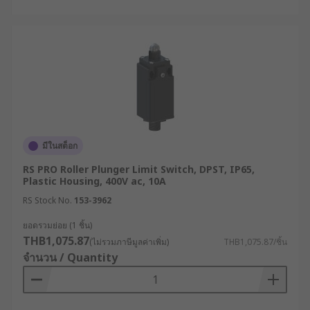
รูปแบบการเคลื่อนที่ของวัตถุ : วิเคราะห์ทิศทาง
การเคลื่อนที่และลักษณะการชนของวัตถุ เพื่อ
เลือกประเภทของหัวกดให้สามารถรองรับแรง
กระทำและสภาวะแรงกระแทกทางกลได้อย่าง
เหมาะสมและถูกต้อง
พิกัดหน้าสัมผัสทางไฟฟ้า : ตรวจสอบความ
สามารถในการทนกระแสและแรงดัน
(Voltage/Current Rating) ให้สอดคล้องกับ
โหลดในแผงควบคุม
มีในสต็อก
มาตรฐานการป้องกัน (IP Rating) : เลือกค่า
RS PRO Roller Plunger Limit Switch, DPST, IP65,
มาตรฐานความทนทานต่อฝุ่นและน้ำ เช่น IP65
Plastic Housing, 400V ac, 10A
หรือ IP67 สำหรับพื้นที่เสี่ยงหรือต้องสัมผัส
RS Stock No.
153-3962
ความชื้น
ยอดรวมย่อย (1 ชิ้น)
รูปแบบการจัดเรียงหน้าสัมผัส :ลิมิตสวิทช์มีให้
THB1,075.87
(ไม่รวมภาษีมูลค่าเพิ่ม)
THB1,075.87/ชิ้น
เลือกใช้งานทั้งแบบหน้าสัมผัสปกติเปิด
จำนวน / Quantity
(Normally Open: NO), ปกติปิด (Normally
Closed: NC) หรือแบบผสม การเลือกรูปแบบหน้า
สัมผัสที่ถูกต้อง จะช่วยให้การทำงานสอดคล้อง