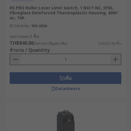
กระตุ้นให้เหมาะสมนั้น ก็ขึ้นอยู่กับตำแหน่งที่ติดตั้ง แรง
RS PRO Roller Lever Limit Switch, 1 NO/1 NC, IP65,
Fibreglass Reinforced Thermoplastic Housing, 400V
ที่ต้องการ และวัตถุที่ต้องการตรวจจับ โดยที่พบได้ทั่วไป
ac, 10A
มีดังต่อไปนี้
RS Stock No.
902-6856
Rotary Lever (แบบก้านโยกหมุน)
ยอดรวมย่อย (1 ชิ้น)
THB840.86
(ไม่รวมภาษีมูลค่าเพิ่ม)
THB840.86/ชิ้น
Rotary Lever
เป็นประเภทของตัวกระตุ้นที่ทำงานโดย
จำนวน / Quantity
การใช้ก้านโยกเชื่อมต่อกับชุดหน้าสัมผัสไฟฟ้า เมื่อมี
วัตถุเข้ามาชนหรือสัมผัส แรงที่กระทำต่อก้านโยกจะส่ง
ผลให้แกนหมุน (Shaft) บิดตัวและไปกระตุ้นการทำงาน
ของชุดหน้าสัมผัสทางไฟฟ้า กลไกการทำงานภายใน
เพิ่ม
โดยทั่วไปจะมีให้เลือกใช้งานทั้งแบบสปริงดึงกลับ
Datasheets
(Spring-return) และแบบค้างตำแหน่ง (Maintained-
action) นอกจากนี้ยังมี ลิมิตสวิทช์แบบก้านยาวซึ่ง
ออกแบบมาให้สามารถปรับตั้งความยาวของก้านโยก
ให้สอดคล้องกับระยะห่างในการติดตั้งหน้างานได้
Plunger (แบบปุ่มกด)