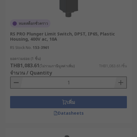
Plunger Actuator หรือ
ตัวกระตุ้นแบบปุ่มกด
เหมาะ
สำหรับการติดตั้งในเครื่องจักรที่มีการควบคุมระยะสั้น
หรือไม่สามารถติดตั้งแบบก้านโยกได้ เนื่องจากตัว
หมดสต็อกชั่วคราว
กระตุ้นประเภทนี้ ใช้พื้นที่ในการติดตั้งน้อย อีกทั้งยัง
RS PRO Plunger Limit Switch, DPST, IP65, Plastic
เหมาะสำหรับการใช้งานที่ต้องการความแม่นยำ และ
Housing, 400V ac, 10A
ควบคุมการเคลื่อนที่ของเครื่องจักรได้อย่างละเอียดด้วย
RS Stock No.
153-3961
Cat Whisker หรือ Coil Spring (แบบสปริง
ยอดรวมย่อย (1 ชิ้น)
THB1,083.61
(ไม่รวมภาษีมูลค่าเพิ่ม)
THB1,083.61/ชิ้น
ขด)
จำนวน / Quantity
Cat Whisker
เป็นประเภทตัวกระตุ้นในลิมิตสวิทช์ที่
ทำงานโดยใช้สปริงขดที่มีความยืดหยุ่น เมื่อมีแรง
กระทำต่อสปริง สปริงจะบีบตัวและส่งผลให้แกนกลาง
เพิ่ม
หมุนไปทำหน้าที่เปิดหรือปิดวงจรไฟฟ้า สามารถ
Datasheets
ประยุกต์ใช้งานได้ในหลากหลายรูปแบบ เช่น ใช้
ควบคุมการเปิด-ปิดประตู ใช้ควบคุมการไหลของ
ของเหลว และใช้ควบคุมการทำงานของเครื่องจักร