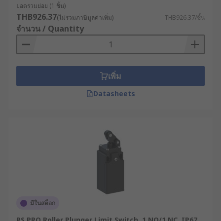
(Limit Switch) ราคาคุ้มค่า ได้
ยอดรวมย่อย (1 ชิ้น)
มาตรฐานสากล
THB926.37
(ไม่รวมภาษีมูลค่าเพิ่ม)
THB926.37/ชิ้น
จำนวน / Quantity
สามารถเลือกซื้อสวิตช์จำกัดระยะหรือลิมิตสวิตช์
สำหรับงานอุตสาหกรรม ราคาถูก คุณภาพดี สามารถ
รองรับการใช้งานได้ทุกประเภท สามารถเลือกชมได้ที่
เพิ่ม
เว็บไซต์ของ RS ศูนย์รวมโซลูชันอุตสาหกรรมและ
อิเล็กทรอนิกส์ เราจำหน่ายลิมิตสวิตช์ (Limit Switch)ที่
Datasheets
ช่วยเพิ่มความปลอดภัยในการปฏิบัติงานให้เลือกหลาก
หลายแบรนด์ เพื่อการใช้งานที่ตอบโจทย์ ตัวอย่างเช่น
RS PRO
,
Telemecanique Sensors
,
Siemens
และ
แบรนด์อื่น ๆ อีกมากมาย พร้อมบริการจัดส่งทั่วประเทศ
สามารถสั่งซื้อลิมิตสวิตช์สะดวกผ่านเว็บไซต์ของเราได้
ตลอด 24 ชั่วโมงทั้งราคาปลีกและราคาส่ง หรือปรึกษา
เจ้าหน้าที่ผู้เชี่ยวชาญของเราได้เลยเพื่อเลือกซื้อสินค้า
ให้เหมาะกับการใช้งานในอุตสาหกรรมของคุณมาก
ที่สุด
มีในสต็อก
RS PRO Roller Plunger Limit Switch, 1 NO/1 NC, IP67,