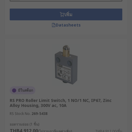
ลิมิตสวิทช์คืออะไร ?
เพิ่ม
Datasheets
ลิมิตสวิทช์ (Limit Switch) สวิตช์จำกัดระยะหรือ Limit
Switch Sensor คือ อุปกรณ์สวิตช์ทางกล (Mechanical
Switch) ที่ใช้สำหรับตรวจจับการมีอยู่หรือตำแหน่งของ
วัตถุที่กำลังเคลื่อนที่ โดยอาศัยการสัมผัสทางกายภาพ
(Physical Contact) ซึ่งเป็นหนึ่งในอุปกรณ์สำคัญ
ประจำโรงงานอุตสาหกรรม ช่วยเพิ่มความปลอดภัย
ขณะปฏิบัติงานได้เป็นอย่างดี ซึ่งประกอบไปด้วยตัว
กระตุ้น (Actuator) ที่เชื่อมโยงทางกลไกกับชุดหน้า
สัมผัสของอุปกรณ์ เมื่อมีวัตถุมาสัมผัสกับตัวกระตุ้น
มีในสต็อก
อุปกรณ์จะทำงานและเปิดหรือปิดวงจรไฟฟ้าตามที่ตั้ง
ค่าเอาไว้ทันที
RS PRO Roller Limit Switch, 1 NO/1 NC, IP67, Zinc
Alloy Housing, 300V ac, 10A
โดยทั่วไป โครงสร้างของสวิตช์จำกัดระยะหรือลิมิต
RS Stock No.
269-5438
สวิตช์จะประกอบไปด้วย 3 ส่วนสำคัญ ได้แก่ Actuator
ยอดรวมย่อย (1 ชิ้น)
Head, ตัวสวิตช์ และเต้ารับหรือขั้วต่อ โดยแต่ละส่วนมี
THB4,912.00
(ไม่รวมภาษีมูลค่าเพิ่ม)
THB4,912.00/ชิ้น