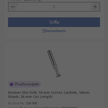
Typical applications of End Mills
End mills are used for profile milling, face
เพิ่ม
milling, tracer milling, semi-finishing and
finishing.
Datasheets
มีในสต็อกของผู้ผลิต
Dormer Slot Drill, 18 mm Cutter, Carbide, 18mm
Shank, 26 mm Cut Length
RS Stock No.
728-995