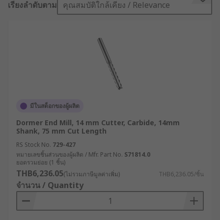
เรียงลำดับตาม
คุณสมบัติใกล้เคียง / Relevance
the cutter's shape.
The number of flutes (spirals on the end mill)
give different results:
2 flutes allow maximum space for chip
ejection and are used for general milling
operations
3 flutes is an excellent choice for slotting, it
มีในสต็อกของผู้ผลิต
has a larger cross-section and is used in
Dormer End Mill, 14 mm Cutter, Carbide, 14mm
general milling operations
Shank, 75 mm Cut Length
4, 5, 6 and 8 flutes can improve the surface
RS Stock No.
729-427
หมายเลขชิ้นส่วนของผู้ผลิต / Mfr. Part No.
S71814.0
finish if the feed rate remains the same. A
ยอดรวมย่อย (1 ชิ้น)
greater number of flutes reduces chip load
THB6,236.05
(ไม่รวมภาษีมูลค่าเพิ่ม)
THB6,236.05/ชิ้น
and produces a much finer finish
จำนวน / Quantity
What types of End Mills are available?