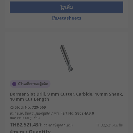
End cut types:
เพิ่ม
Centre cutting end mills have one or more
Datasheets
cutting edges at the tip to allow the user to
plunge, drill or ramp into a cut.
Non-Centre cutting end mills have
peripheral teeth that allow the user to side
cut or contour an external surface.
Shank Types
End mills with a plain shank are used with a
มีในสต็อกของผู้ผลิต
collet style holder and are the most common
Dormer Slot Drill, 9 mm Cutter, Carbide, 10mm Shank,
shank type
10 mm Cut Length
End mills with a Weldon shank have one or
RS Stock No.
729-569
two flats with set screws in the holder that
หมายเลขชิ้นส่วนของผู้ผลิต / Mfr. Part No.
S802HA9.0
ยอดรวมย่อย (1 ชิ้น)
tighten on the flanks of flats to hold the mill
THB2,521.43
(ไม่รวมภาษีมูลค่าเพิ่ม)
THB2,521.43/ชิ้น
to prevent it from rotating
จำนวน / Quantity