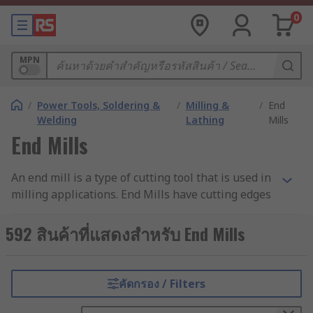
0
MPN
/
Power Tools, Soldering &
/
Milling &
/
End
Welding
Lathing
Mills
End Mills
An end mill is a type of cutting tool that is used in
milling applications. End Mills have cutting edges
on the end and sides of the shank enabling them
to cut in all directions.
592 สินค้าที่แสดงสำหรับ End Mills
Why use an end mill?
คัดกรอง / Filters
The end mill removes material by their
movement within the milling machine or from