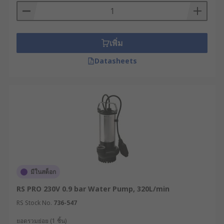
usually have the option of a float switch
Petrol water pumps are ideal for draining
out ditches and trenches
เพิ่ม
Applications
Datasheets
Water pumps are used in various applications
across a wide range of industries. Some of the
most common are;
Waste water processing plants, irrigation
and drainage
Food and beverage production
Oil and energy, power plants and refineries
มีในสต็อก
Heating, ventilation and air conditioning
RS PRO 230V 0.9 bar Water Pump, 320L/min
Water feature and ponds
RS Stock No.
736-547
Aquarium and fish tanks
ยอดรวมย่อย (1 ชิ้น)