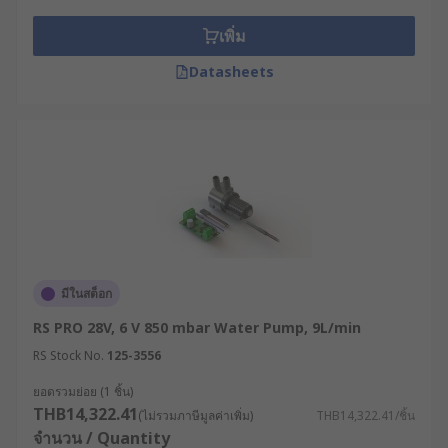
rate usually in litres per minute.
Inlet and outlet points
- Does the pump
เพิ่ม
selected require solid pipework or hose for
Datasheets
the inlet and outlet points. What is the size
of the pipework or hose? Are they threaded
connections or are do they accept a tube
with an O/D in mm?
Mechanical seals
- Are the seals within the
pump suitable for the job?
Types of water pump
มีในสต็อก
Centrifugal water pumps are ideal for
pumping higher flow rates
RS PRO 28V, 6 V 850 mbar Water Pump, 9L/min
Dirty water pumps are ideal for pumping
RS Stock No.
125-3556
dirty or foul water
ยอดรวมย่อย (1 ชิ้น)
Submersible water pumps are ideal for
THB14,322.41
(ไม่รวมภาษีมูลค่าเพิ่ม)
THB14,322.41/ชิ้น
pumping flooded areas, submersible pumps
จำนวน / Quantity