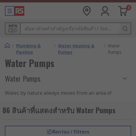
0
MPN
/
Plumbing &
/
Water Heating &
/
Water
Pipeline
Pumps
Pumps
Water Pumps
Water Pumps
Water, by nature always moves from an area of
high pressure to an area of low pressure. A water
pump is a mechanical device that can circulate
86 สินค้าที่แสดงสำหรับ Water Pumps
water or raise it from one level to another.
How does a water pump work?
คัดกรอง / Filters