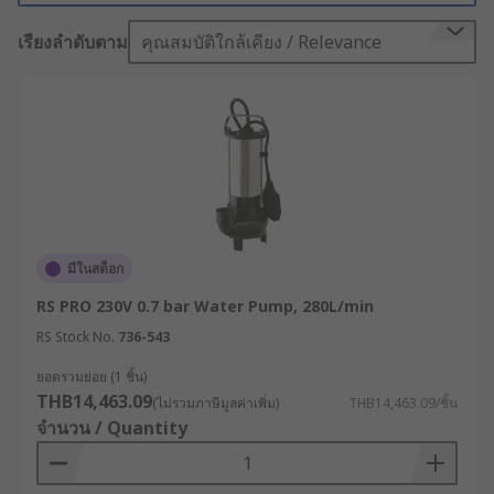
Water pumps draw existing water into the pump
เรียงลำดับตาม
คุณสมบัติใกล้เคียง / Relevance
by suction through an inlet point. The inlet point
has a lower rate of pressure than the outlet
point. A water pump is designed to increase the
rate that the water is flowing to create a vacuum.
At this point, the outlet point has a high-
pressure level which forces out the water.
Water pumps come in various forms, selecting
the best one for the application depends on
มีในสต็อก
several factors. Things to consider are;
RS PRO 230V 0.7 bar Water Pump, 280L/min
Water quality
- Is the water clean, dirty or
RS Stock No.
736-543
foul? Does the water contain any semi-solid
ยอดรวมย่อย (1 ชิ้น)
or solid matter?
THB14,463.09
(ไม่รวมภาษีมูลค่าเพิ่ม)
THB14,463.09/ชิ้น
Amount of water
– What is the amount of
จำนวน / Quantity
water to be moved or drained? This is
essential as pumps have a maximum flow