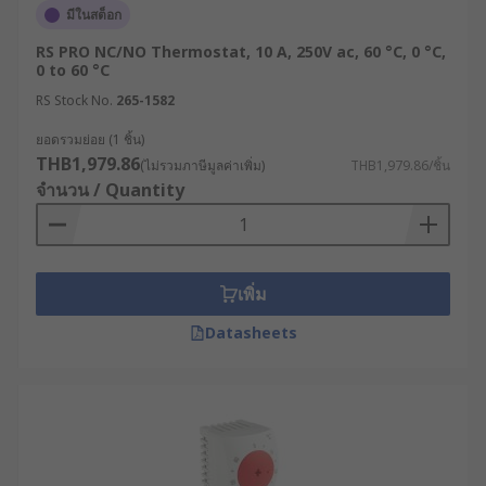
มีในสต็อก
ระบบปรับอากาศและระบบทำความร้อนใน
อาคารสำนักงาน โรงงาน และอาคารทั่วไป
RS PRO NC/NO Thermostat, 10 A, 250V ac, 60 °C, 0 °C,
0 to 60 °C
อุปกรณ์ทางการแพทย์ เช่น อุปกรณ์เก็บรักษา
RS Stock No.
265-1582
วัคซีน และเครื่องมือแพทย์
ยอดรวมย่อย (1 ชิ้น)
ระบบควบคุมอุณหภูมิในโรงงานผลิตอาหารและ
THB1,979.86
(ไม่รวมภาษีมูลค่าเพิ่ม)
THB1,979.86/ชิ้น
เครื่องดื่ม
จำนวน / Quantity
ระบบควบคุมอุณหภูมิในคลังสินค้า และขนส่ง
สินค้าที่ต้องควบคุมอุณหภูมิ
ระบบควบคุมอุณหภูมิในห้องปฏิบัติการทาง
วิทยาศาสตร์และอุตสาหกรรมเทคโนโลยี
เพิ่ม
เครื่องใช้ไฟฟ้าที่มีหน้าที่ให้ความร้อนหรือความ
Datasheets
เย็น เช่น เครื่องปรับอากาศ เครื่องทำน้ำอุ่น ตู้เย็น
ตัวอย่างการประยุกต์ใช้เทอร์
โมสตัทในอุตสาหกรรมต่าง ๆ