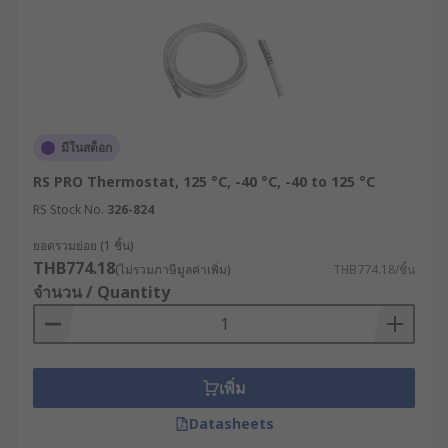
สูงในราคาย่อมเยา
หากคุณกำลังวางแผนซื้อดิจิทัลเทอร์โมสตัทควบคุม
ความร้อน-ความเย็นในราคาที่สมเหตุสมผล รวมถึงเท
อร์โมสตัทประเภทอื่น ๆ ที่ RS เรารวบรวมอุปกรณ์
คุณภาพจากแบรนด์ชั้นนำเอาไว้อย่างครบถ้วน
ครอบคลุมทุกความต้องการ เลือกซื้อเทอร์โมสตัทที่
มีในสต็อก
ต้องการได้อย่างสะดวกตลอด 24 ชม. บนเว็บไซต์ พร้อม
RS PRO Thermostat, 125 °C, -40 °C, -40 to 125 °C
บริการจัดส่งทั่วประเทศไทย หรือปรึกษาผู้เชี่ยวชาญ
RS Stock No.
326-824
ด้านผลิตภัณฑ์ เพื่อขอรับคำแนะนำเกี่ยวกับการเลือก
อุปกรณ์ควบคุมอุณหภูมิให้เหมาะกับการใช้งานใน
ยอดรวมย่อย (1 ชิ้น)
อุตสาหกรรมของคุณได้เลย
THB774.18
(ไม่รวมภาษีมูลค่าเพิ่ม)
THB774.18/ชิ้น
จำนวน / Quantity
เพิ่ม
Datasheets