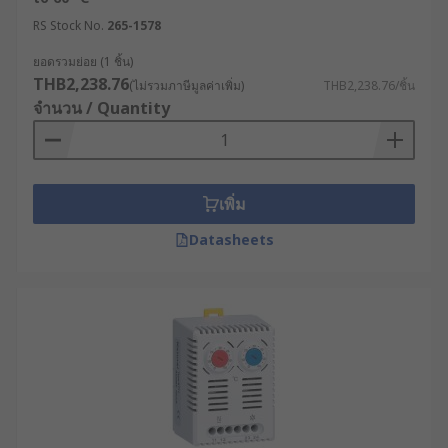
Thermostat) ใช้วัสดุที่ขยายตัวและหดตัวตาม
อุณหภูมิในการสั่งการเปิด-ปิดอุปกรณ์
RS Stock No.
265-1578
ดิจิทัลเทอร์โมสตัท (Digital Thermostat) ใช้
ยอดรวมย่อย (1 ชิ้น)
เซ็นเซอร์ตรวจจับอุณหภูมิ และมีระบบควบคุม
THB2,238.76
(ไม่รวมภาษีมูลค่าเพิ่ม)
THB2,238.76/ชิ้น
แบบโปรแกรมได้
จำนวน / Quantity
เทอร์โมสตัทแบบไร้สาย (Wireless Thermostat)
สามารถควบคุมและตั้งค่าจากระยะไกลผ่าน
อุปกรณ์เคลื่อนที่
เพิ่ม
เทอร์โมสตัทแบบอัจฉริยะ (Smart Thermostat)
Datasheets
เชื่อมต่อกับระบบอื่น ๆ เพื่อควบคุมและปรับ
อุณหภูมิอัตโนมัติ
อุตสาหกรรมที่ต้องใช้เทอร์โม
สตัท
เทอร์โมสตัทเป็นอุปกรณ์ที่มีความสำคัญและจำเป็น
อย่างมากในหลากหลายอุตสาหกรรม เช่น