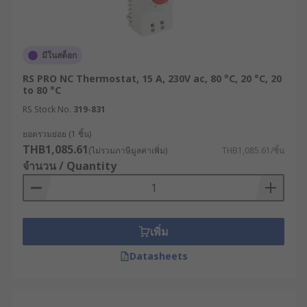
จากประเภทและความสำคัญของเทอร์โมสตัทที่กล่าว
มาข้างต้น จะเห็นได้ว่ามีการนำอุปกรณ์ประเภทนี้มาใช้
งานในหลากหลายอุตสาหกรรม โดยเราขอยกตัวอย่าง
มีในสต็อก
การใช้งานเทอร์โมสตัทให้เห็นภาพมากขึ้น ดังนี้
RS PRO NC Thermostat, 15 A, 230V ac, 80 °C, 20 °C, 20
การใช้งานในระบบปรับอากาศภายในบ้าน
to 80 °C
สำนักงาน หรืออาคารประเภทอื่น ๆ เพื่อควบคุม
RS Stock No.
319-831
ระดับอุณหภูมิให้เหมาะสม และประหยัดพลังงาน
ยอดรวมย่อย (1 ชิ้น)
ได้อย่างมีประสิทธิภาพ
THB1,085.61
(ไม่รวมภาษีมูลค่าเพิ่ม)
THB1,085.61/ชิ้น
ระบบควบคุมอุณหภูมิในการขนส่งวัคซีนและ
จำนวน / Quantity
เวชภัณฑ์ทางการแพทย์ เพื่อรักษาคุณภาพและ
ความปลอดภัย
ระบบควบคุมอุณหภูมิในโรงงานผลิตอาหารและ
เพิ่ม
เครื่องดื่ม เพื่อรักษามาตรฐาน คุณภาพ และ
ป้องกันวัตถุดิบเน่าเสีย
Datasheets
RS ขายเทอร์โมสตัทคุณภาพ