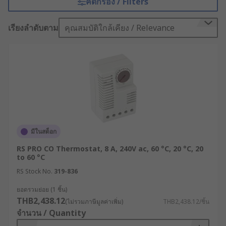
คัดกรอง / Filters
สำคัญและจำเป็นอย่างมากในกระบวนการต่าง ๆ ใน
โรงงานอุตสาหกรรม และงานในภาคส่วนอื่น ๆ
เรียงลำดับตาม
คุณสมบัติใกล้เคียง / Relevance
เทอร์โมสตัท คืออะไร ?
ก่อนอื่นเราควรทำความรู้จักกับเทอร์โมสตัท หรือ
Thermostat กันก่อน อุปกรณ์นี้มีหน้าที่ควบคุม
อุณหภูมิโดยใช้เซ็นเซอร์ในการตรวจจับการ
เปลี่ยนแปลงของอุณหภูมิ และใช้เพื่อปรับอุณหภูมิใน
ระบบต่าง ๆ ให้เหมาะสม ช่วยให้สามารถควบคุมและ
ปรับอุณหภูมิได้ตามความต้องการ เพิ่มความสะดวก
มีในสต็อก
สบายและประหยัดพลังงาน ปัจจุบันมีให้เลือกทั้งแบบ
RS PRO CO Thermostat, 8 A, 240V ac, 60 °C, 20 °C, 20
เครื่องกลและแบบดิจิทัล โดยแบบดิจิทัลจะช่วยให้
to 60 °C
สามารถควบคุมและตั้งโปรแกรมอุณหภูมิได้อย่าง
RS Stock No.
319-836
ละเอียดและแม่นยำมากขึ้นอีกด้วย
ยอดรวมย่อย (1 ชิ้น)
หลักการทำงานของเทอร์โม
THB2,438.12
(ไม่รวมภาษีมูลค่าเพิ่ม)
THB2,438.12/ชิ้น
จำนวน / Quantity
สตัท