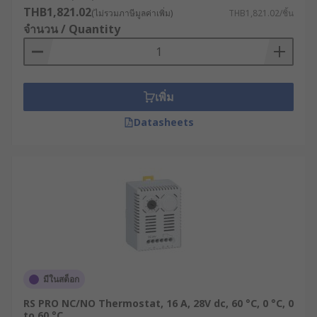
รวมถึงการนำเทอร์โมสตัทมาประยุกต์ใช้ในระบบปรับ
THB1,821.02
(ไม่รวมภาษีมูลค่าเพิ่ม)
THB1,821.02/ชิ้น
อากาศรถยนต์ แอร์บ้าน หรือเครื่องทำน้ำอุ่น มี 3
จำนวน / Quantity
ประการด้วยกัน ได้แก่
ช่วยควบคุมและรักษาอุณหภูมิในระบบต่าง ๆ ให้
อยู่ในระดับที่เหมาะสม ซึ่งเป็นสิ่งสำคัญสำหรับ
เพิ่ม
หลายอุตสาหกรรม ช่วยป้องกันความเสียหายที่
อาจเกิดขึ้นจากการเปลี่ยนแปลงของอุณหภูมิ
Datasheets
การควบคุมอุณหภูมิที่เหมาะสมช่วยเพิ่มความ
สะดวกสบาย ประหยัดพลังงาน และช่วยรักษา
สุขภาพและความปลอดภัยของผู้ใช้งาน
ช่วยยืดอายุการใช้งานของอุปกรณ์ต่าง ๆ โดยการ
ป้องกันความเสียหายจากความร้อนหรือความ
เย็นที่มากเกินไป
ประเภทของเทอร์โมสตัท
มีในสต็อก
เทอร์โมสตัทแบบเครื่องกล (Mechanical
RS PRO NC/NO Thermostat, 16 A, 28V dc, 60 °C, 0 °C, 0
to 60 °C