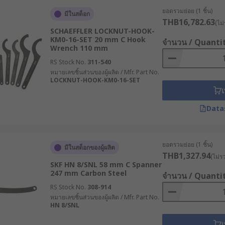
ห้เหมาะสมกับงาน
ยอดรวมย่อย (1 ชิ้น)
มีในสต็อก
THB16,782.63
(ไม่
SCHAEFFLER LOCKNUT-HOOK-
KM0-16-SET 20 mm C Hook
จำนวน / Quanti
ดความเสี่ยงจากอุปกรณ์ชำรุด โดยพิจารณาจากปัจจัยดังนี้
Wrench 110 mm
RS Stock No.
311-540
ะแจที่ดีควรทำจากเหล็กกล้าผสม หรือ Chrome Vanadium ที่มีความแข
หมายเลขชิ้นส่วนของผู้ผลิต / Mfr. Part No.
LOCKNUT-HOOK-KM0-16-SET
เ
้แรงน้อยลงในการสร้างแรงบิดที่เท่ากัน แต่จำเป็นต้องพิจารณาพื้น
Data
หลายขนาด การเลือกซื้อแบบปรับระดับได้ จะช่วยให้ทำงานได้คล่
ยอดรวมย่อย (1 ชิ้น)
มีในสต็อกของผู้ผลิต
/ ISO locknuts) : ตรวจสอบลักษณะของหัวตะขอหรือหัวพินให้ตรง
THB1,327.94
(ไม่ร
ดขึ้นกับชิ้นส่วนที่มีความละเอียดสูง
SKF HN 8/SNL 58 mm C Spanner
247 mm Carbon Steel
จำนวน / Quanti
เคลือบผิวประแจตะขอด้วยฟอสเฟตหรือโครเมียมช่วยเพิ่มความท
RS Stock No.
308-914
ือต้องสัมผัสกับน้ำมันหรือสารเคมีบ่อยครั้ง
หมายเลขชิ้นส่วนของผู้ผลิต / Mfr. Part No.
ขอที่มีการเคลือบกันลื่นหรือออกแบบมาให้รับกับมือจะช่วยให้ผู้ใ
HN 8/SNL
นงานซ่อมบำรุง
เ