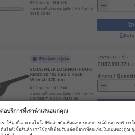
RS Stock No.
616-608
หมายเลขชิ้นส่วนของผู้ผลิต / Mfr. Part No.
ี่ RS ศูนย์รวมโซลูชันอุตสาหกรรมและอิเล็กทรอนิกส์ เราคัดสรรเ
99SQ 50-80
นใจได้ในความแข็งแกร่งของวัสดุและดีไซน์ที่จับถนัดมือ เพื่อให้
เ
ตะขอทั้งหมดได้ที่เว็บไซต์ RS ตลอด 24 ชั่วโมง ทั้งราคาปลีกแล
เลือกสินค้าที่เหมาะกับการใช้งานในอุตสาหกรรมของคุณมากที่สุด 
Data
ยอดรวมย่อย (1 ชิ้น)
มีในสต็อกของผู้ผลิต
THB7,061.77
(ไม่ร
SCHAEFFLER LOCKNUT-HOOK-
KM28-30 195 mm C Hook
จำนวน / Quanti
Wrench 470 mm
RS Stock No.
311-544
หมายเลขชิ้นส่วนของผู้ผลิต / Mfr. Part No.
LOCKNUT-HOOK-KM28-30
เ
ผลต่อบริการที่เรานำเสนอแก่คุณ
Data
เราใช้คุกกี้และเทคโนโลยีที่คล้ายกันเพื่อมอบประสบการณ์ด้านการบริการให้ดี
ต์หรือสั่งซื้อสินค้า เราใช้คุกกี้เพื่อปรับแต่งเนื้อหาที่คุณเห็นในแบบของคุณ