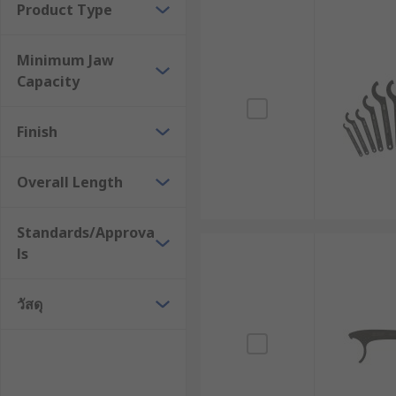
Product Type
หลักการเลือกซื้อประแจตะขอใ
Minimum Jaw
การเลือก
ประแจตะขอ
ที่ถูกต้องจะช่วยให้งานเสร็จไวและล
Capacity
วัสดุที่ใช้ผลิต : เนื่องจากต้องรับแรงบิดมหาศาล ปร
Finish
ทำให้เครื่องมือแตกหักได้เมื่อเจอแรงบิดสูง
ความยาวของด้ามจับ : ยิ่งด้ามประแจยาวเท่าไร ยิ่งใช
Overall Length
เครื่องมือเข้าไปหรือไม่
ความหลากหลายของขนาดชิ้นงาน : หากหน้างานมีแหวน
Standards/Approva
มือ
ls
ความสอดคล้องกับมาตรฐานแหวนล็อก (เช่น DIN 1816 
ให้การจับยึดปลอดภัยและป้องกันความเสียหายที่อาจเกิ
วัสดุ
การตกแต่งผิวและความทนทานต่อการกัดกร่อน : การ
สภาพแวดล้อมทางอุตสาหกรรมหรือพื้นที่ชื้นที่เครื่องม
หลักสรีรศาสตร์และการออกแบบด้ามจับ : ด้ามจับประแจ
ความเหนื่อยล้า โดยเฉพาะเมื่อต้องใช้แรงบิดซ้ำ ๆ ใ