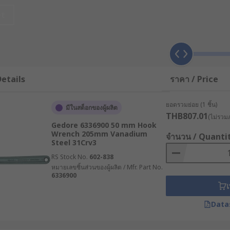
et
nner หรือ Hook & Pin Wrench คือเครื่องมือช่างคุณภาพสูงที่ออ
ีเส้นรอบวงกลมเรียบและไม่มีเหลี่ยมให้จับยึด ประแจประเภทนี้จึงอ
ทำหน้าที่ล็อกเข้ากับรูหรือร่องของแหวนล็อก ช่วยให้ประแจและชิ้นง
etails
ราคา / Price
้งาน
ยอดรวมย่อย (1 ชิ้น)
มีในสต็อกของผู้ผลิต
แจหัวตะขอที่แบ่งตามลักษณะการใช้งาน ดังนี้
THB807.01
(ไม่รวมภ
Gedore 6336900 50 mm Hook
Wrench 205mm Vanadium
er) : เป็นรุ่นยอดนิยมที่มาพร้อมพินเหล็กที่ปรับขนาดปากได้ เพ
จำนวน / Quanti
Steel 31Crv3
RS Stock No.
602-838
ok Spanner) : ออกแบบขนาดแบบเฉพาะเจาะจง ช่วยจับยึดได้อย่าง
หมายเลขชิ้นส่วนของผู้ผลิต / Mfr. Part No.
6336900
เดียวกัน
เ
Data
พาะทางที่นิยมใช้มากในอุตสาหกรรมยานยนต์ สำหรับปรับแต่งระดับ