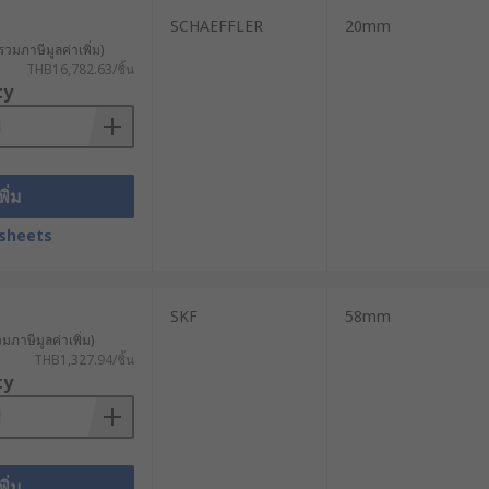
SCHAEFFLER
20mm
รวมภาษีมูลค่าเพิ่ม)
THB16,782.63/ชิ้น
ty
็งแกร่งสูง หากใช้วัสดุที่เบาเกินไปอาจ
พิ่ม
ที่หน้างานด้วยว่ามีระยะเพียงพอให้สอด
sheets
องตัวและประหยัดพื้นที่ในคลังเครื่อง
SKF
58mm
กับร่องหรือรูของแหวนล็อกนั้น เพื่อ
วมภาษีมูลค่าเพิ่ม)
THB1,327.94/ชิ้น
ty
นทานต่อการเป็นสนิม เหมาะสำหรับ
ช้งานควบคุมเครื่องมือได้ดีขึ้นและลด
พิ่ม