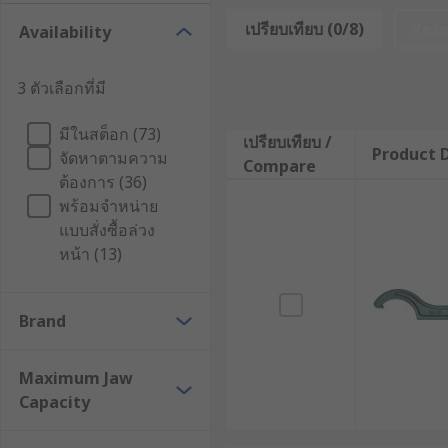
เปรียบเทียบ (0/8)
Res
Availability
ประแจตะขอ หรือที่รู้จักกันในชื่อ C Spanner, Hook Spa
เฉพาะ เนื่องจากแหวนเหล่านี้แตกต่างจากนอตทั่วไปตรงที่ม
3 ตัวเลือกที่มี
"C" พร้อมเดือยหรือสลักทรงกระบอก (Pin) ที่ส่วนปลายเพื่อ
ออกแรงบิด
มีในสต็อก (73)
เปรียบเทียบ /
Product D
จัดหาตามความ
ประเภทของประแจขอที่นิยมใช
Compare
ต้องการ (36)
พร้อมจำหน่าย
เพื่อให้ครอบคลุมหน้างานวิศวกรรมที่แตกต่างกัน เรามีประ
แบบสั่งซื้อล่วง
หน้า (13)
ประแจตะขอแบบปรับระยะได้ (Adjustable Hook Spann
หลาย ช่วยให้ไม่ต้องพกเครื่องมือจำนวนมาก
Brand
ประแจตะขอแบบตายตัว (Fixed C Spanner หรือ C Ho
สำหรับลักษณะงานที่ต้องทำซ้ำ ๆ กับชิ้นส่วนที่มีขนาด
ประแจขอแบบมีสลัก
(Hook & Pin Wrench) : มีเดือยพินที่แข็งแรงเป็นพิเศษ ออกแบบมาเพื่อเสียบเข้ากับรูของแหวนล็อกโดยเฉพาะ เพิ่มการยึดเกาะที่แน่นหนา
Maximum Jaw
ป้องกันการรูดไถล
Capacity
ประแจขันโช้ค (Coilover Spanner) : เครื่องมือเฉ