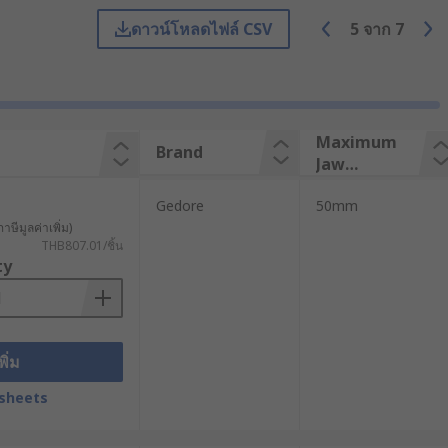
ดาวน์โหลดไฟล์ CSV
5
จาก
7
กแบบมาเพื่อใช้ขันหรือคลายแหวนล็อกโดย
อกแบบให้มีส่วนหัวโค้งคล้ายตัวอักษร
านยึดติดกันอย่างมั่นคงเมื่อมีการ
Maximum
Brand
Jaw
Capacity
Gedore
50mm
าษีมูลค่าเพิ่ม)
THB807.01/ชิ้น
ื่อให้พอดีกับขนาดของแหวนล็อกที่หลาก
ty
มั่นคงและการส่งถ่ายแรงบิดสูง เหมาะ
พิ่ม
sheets
ความสูงของโช้คอัพ