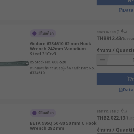
ลิต : การเลือกใช้เครื่องมือจากผู้ผลิตที่ได้รับการยอมรับจะช่วย
Data
น้นความปลอดภัยสูง เช่น การติดตั้งตลับลูกปืน
อุตสาหกรรมต่าง ๆ
ยอดรวมย่อย (1 ชิ้น)
มีในสต็อก
THB912.43
(ไม่รวมภ
ตสาหกรรม ดังนี้
Gedore 6334610 62 mm Hook
Wrench 242mm Vanadium
จำนวน / Quanti
Steel 31Crv3
ต่งช่วงล่างรถยนต์ มอเตอร์ไซค์ และขันแหวนล็อกในจุดที่ต้องก
RS Stock No.
608-520
รับการขันแหวนล็อกตลับลูกปืน หรือน็อตกลมแบบมีร่องในเครื่องจั
หมายเลขชิ้นส่วนของผู้ผลิต / Mfr. Part No.
6334610
ีลักษณะเป็นร่องบาก ซึ่งประแจมาตรฐานไม่สามารถเข้าถึงได้
เ
nd Gearbox Service) : ในอุตสาหกรรมตลับลูกปืนและชุดเกียร์ ปร
Data
ันให้แน่นตามลำดับขั้นตอนการติดตั้งตลับลูกปืน และลดความเสี่
matic Systems) : สำหรับการขันน็อตกระบอกไฮดรอลิกและข้อต่
ยอดรวมย่อย (1 ชิ้น)
มีในสต็อก
นไถล ในจุดที่ประแจแหวนมาตรฐานไม่สามารถสวมเข้าทางด้านข้างข
THB2,022.13
(ไม่ร
BETA 99SQ 50-80 50 mm C Hook
ดด้วยประแจตะขอจาก RS
Wrench 282 mm
จำนวน / Quanti