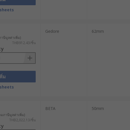
การันตีว่าอุปกรณ์นั้นเป็นไปตามมาตรฐาน
sheets
Gedore
62mm
าษีมูลค่าเพิ่ม)
THB912.43/ชิ้น
ty
ารความแม่นยำสูง
กรกลอุตสาหกรรม
พิ่ม
ะแจตะขอจะช่วยยึดกับแหวนล็อกหรือน็อต
sheets
ยงจากการใช้แรงบิดที่มากหรือน้อยเกิน
อประเภทเกจวัดแรงดัน ประแจปากตะขอ
BETA
50mm
องแหวนล็อกได้
วมภาษีมูลค่าเพิ่ม)
THB2,022.13/ชิ้น
ty