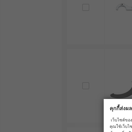
เปลี่ยนงานยากให้เป็นเรื่องง่ายด้วยประแจขอมาตรฐานสากลท
วิศวกรไว้วางใจ อย่าง
RS PRO
,
SCHAEFFLER
และ
SKF
มั่
แม่นยำและปลอดภัยที่สุด สามารถตรวจสอบรุ่นและราคาประแจ
ประเทศ หรือปรึกษาผู้เชี่ยวชาญด้านผลิตภัณฑ์ของเราเพื่อ
ยิ่งกว่า
คุกกี้ส่ง
เว็บไซต์ของ
คุณใช้เว็บไซ