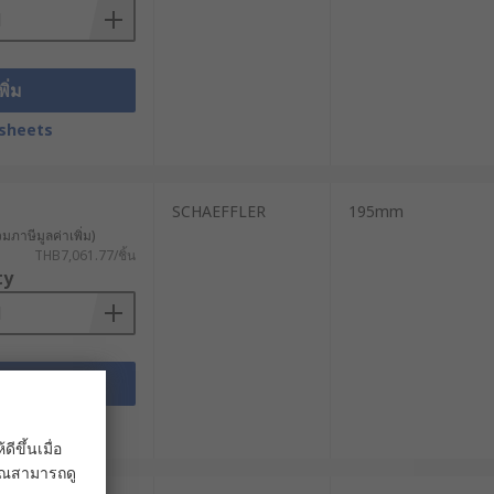
ครื่องมือจากแบรนด์ชั้นนำระดับโลกที่
ทุกงานขันและคลายแหวนล็อกเป็นไปอย่าง
พิ่ม
ะราคาส่ง พร้อมบริการจัดส่งทั่ว
เพื่อการส่งแรงบิดที่แม่นยำและปลอดภัย
sheets
SCHAEFFLER
195mm
วมภาษีมูลค่าเพิ่ม)
THB7,061.77/ชิ้น
ty
พิ่ม
sheets
ขึ้นเมื่อ
 คุณสามารถดู