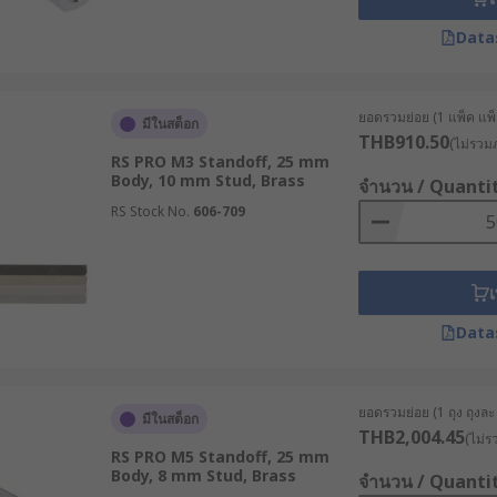
ากขึ้น
Data
ndoff ทำให้การประกอบและการซ่อมบำรุงทำได้ง่ายขึ้น ชิ้นส่ว
ายในการบำรุงรักษา
ยอดรวมย่อย (1 แพ็ค แพ็ค
มีในสต็อก
THB910.50
(ไม่รวมภ
RS PRO M3 Standoff, 25 mm
Body, 10 mm Stud, Brass
จำนวน / Quanti
ละถอดออกด้วยประแจ เหมาะกับงานอุตสาหกรรมที่ต้องการความแข็ง
RS Stock No.
606-709
ยบเนียนและมีความสวยงาม เหมาะกับอุปกรณ์อิเล็กทรอนิกส์
อให้สามารถยึดติดได้สองด้าน มักใช้ในงานที่ต้องการรองรับแรงก
เ
ยวภายในทั้งสองด้าน ใช้สำหรับเชื่อมต่อระหว่างชิ้นส่วนที่มีสกรูอย
Data
ะเกลียวภายในอีกด้านหนึ่ง ให้ความยืดหยุ่นสูงในการติดตั้ง
้เหมาะกับความต้องการ
ยอดรวมย่อย (1 ถุง ถุงละ 
มีในสต็อก
THB2,004.45
(ไม่ร
่งผลต่อคุณภาพและประสิทธิภาพของผลิตภัณฑ์ ผู้ประกอบการควรพิจา
RS PRO M5 Standoff, 25 mm
Body, 8 mm Stud, Brass
จำนวน / Quanti