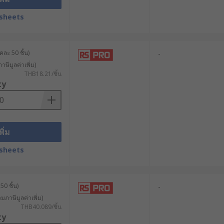
sheets
นสามารถถอดประกอบได้โดยไม่ต้อง
ละ 50 ชิ้น)
-
าษีมูลค่าเพิ่ม)
THB18.21/ชิ้น
ty
แรงสูง
ดสูง
พิ่ม
ู่แล้ว
sheets
50 ชิ้น)
-
วมภาษีมูลค่าเพิ่ม)
รณาปัจจัยต่างๆ ดังนี้
THB40.089/ชิ้น
ty