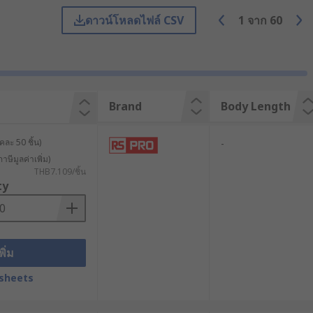
ดาวน์โหลดไฟล์ CSV
1
จาก
60
ากกว่า มีลักษณะเป็นแท่งโลหะทรง
่างตามที่ต้องการไว้ได้
Standoffs ไนลอน ทำให้มีคุณสมบัติที่
Brand
Body Length
offs เป็นตัวเลือกที่เหมาะสมสำหรับงาน
ละ 50 ชิ้น)
-
าษีมูลค่าเพิ่ม)
THB7.109/ชิ้น
ty
ิ้นส่วน ซึ่งมีความสำคัญในการระบาย
พิ่ม
ระแรงกดนี้โดยไม่เกิดการเสียรูป ซึ่ง
sheets
 ซึ่งความแข็งแรงของเกลียวและวัสดุของ