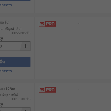
sheets
50 ชิ้น)
-
วมภาษีมูลค่าเพิ่ม)
THB56.886/ชิ้น
ty
พิ่ม
sheets
ละ 10 ชิ้น)
-
าษีมูลค่าเพิ่ม)
รมและอิเล็กทรอนิกส์ เราคัดสรรสกรู
THB15.781/ชิ้น
, Essentra และอีกมากมาย มีสกรู
ty
บไซต์ของเรา พร้อมบริการจัดส่งทั่ว