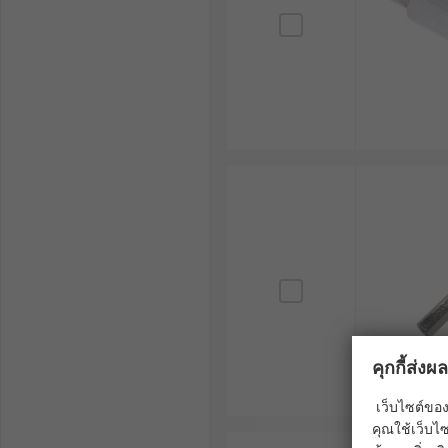
1. ขนาดและมิติ :
เส้นผ่านศูนย์กลางภายใน/ภายนอก : ต้องเลือกให้เห
ความยาว : กำหนดระยะห่างระหว่างชิ้นส่วน ควรเลื
ขนาดเกลียว : ควรเลือกขนาดเกลียวที่เข้ากันได้กับสกร
2. การคำนวณความแข็งแรง :
แรงกดสูงสุด : คำนวณจากสูตร F = (π²EI)/(KL)² โ
แรงดึงสูงสุด : ขึ้นอยู่กับความแข็งแรงของเกลียวแ
ค่าความปลอดภัย (Safety Factor) : ควรเลือกตัวยึด 
3. วัสดุและสภาพแวดล้อม :
คุกกี้ส่ง
อุณหภูมิการทำงาน : วัสดุแต่ละชนิดมีช่วงอุณหภูม
การสัมผัสกับสารเคมี : หากใช้งานในสภาพแวดล้อมที่
เว็บไซต์ของ
คุณใช้เว็บไซ
การนำไฟฟ้า : หากต้องการให้กระแสไฟฟ้าผ่าน ควรเลื