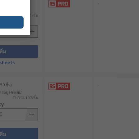
ละ 50 ชิ้น)
-
าษีมูลค่าเพิ่ม)
THB9.811/ชิ้น
ty
emale
 หรือเลือกหมุดสแตนออฟที่มีคุณสมบัติ
พิ่ม
sheets
50 ชิ้น)
-
าษีมูลค่าเพิ่ม)
THB14.107/ชิ้น
ty
พิ่ม