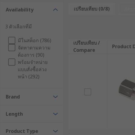
สกรู Standoffs คืออะไร ?
เปรียบเทียบ (0/8)
Res
Availability
สกรู Standoff คืออุปกรณ์จับยึดชนิดพิเศษที่ออกแบบมาเพื
3 ตัวเลือกที่มี
กระบอกที่มีเกลียวภายในหรือภายนอก หรือทั้งสองด้าน ซึ่งช
มีในสต็อก (786)
สกรู Standoff มักผลิตจากวัสดุคุณภาพสูงเช่น สแตนออฟทอง
เปรียบเทียบ /
Product D
จัดหาตามความ
หลากหลายทั้งในด้านความแข็งแรง น้ำหนัก การนำไฟฟ้า แล
Compare
ต้องการ (90)
ที่มีข้อจำกัดด้านพื้นที่และต้องการความแม่นยำสูง
พร้อมจำหน่าย
หลักการทำงานของสกรู Standof
แบบสั่งซื้อล่วง
หน้า (292)
การทำงานของสกรู Standoff อาศัยหลักการพื้นฐานทางกล
Brand
การรักษาระยะห่าง (Spacing) : สกรู Standoff ออกแ
ความร้อน การลดการรบกวนของสนามแม่เหล็กไฟฟ้า หรื
Length
การรองรับแรงกด (Compressive Force) : เมื่อมีแรงก
ความสามารถในการรองรับแรงกดจะขึ้นอยู่กับขนาดเส้
Product Type
การต้านทานแรงดึง (Tensile Force) : ในบางกรณี ตั