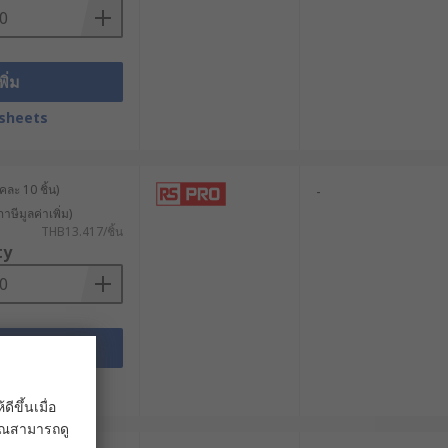
พิ่ม
ยึด
4, #4-40, #6-32 เป็นต้น
sheets
ละ 10 ชิ้น)
-
าษีมูลค่าเพิ่ม)
THB13.417/ชิ้น
ก
ty
ย 1.5-2 เท่า
พิ่ม
่น สเตนเลสทนความร้อนได้สูงกว่าไนลอน
sheets
อไนลอน
ขึ้นเมื่อ
 คุณสามารถดู
้องการฉนวน ควรเลือกวัสดุประเภทพลาสติก