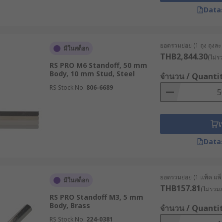
Data
ดที่มั่นคงและลดแรงสั่นสะเทือน
ยอดรวมย่อย (1 ถุง ถุงละ 
มีในสต็อก
THB2,844.30
(ไม่ร
ื่อง CNC และหุ่นยนต์อุตสาหกรรม
RS PRO M6 Standoff, 50 mm
Body, 10 mm Stud, Steel
จำนวน / Quanti
นไหวบ่อย ๆ เช่น แขนกลอัตโนมัติ
RS Stock No.
806-6689
เ
จคลื่นหัวใจ เพื่อให้มีการจัดวางที่ปลอดภัย
ามแม่นยำสูง
Data
หลากหลายแบรนด์ชั้นนำ ที่ RS
ยอดรวมย่อย (1 แพ็ค แพ็ค
มีในสต็อก
THB157.81
(ไม่รวมภ
s ที่มีตัวเลือกครบครัน ต้องมาที่ RS ผู้นำด้านโซลูชันอุตสาหกร
RS PRO Standoff M3, 5 mm
มาตรฐานมาให้เลือกซื้อได้สะดวก เช่น Wurth Elektronik, RS PRO
Body, Brass
จำนวน / Quanti
ารของผู้ประกอบการ เลือกซื้อสินค้าได้สะดวกตลอด 24 ชม. บนเว็
RS Stock No.
224-0381