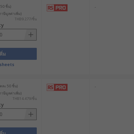
50 ชิ้น)
-
าษีมูลค่าเพิ่ม)
มีคุณสมบัติในการดูดซับแรงสั่นสะเทือน
THB9.277/ชิ้น
ty
ตและลดต้นทุนในระยะยาว
พิ่ม
sheets
่อนในการผลิต ส่งผลให้ผลิตภัณฑ์มี
ส่งผลให้การระบายความร้อนมี
ละ 50 ชิ้น)
-
าษีมูลค่าเพิ่ม)
THB14.479/ชิ้น
นการแตกหักและการสึกหรอก่อนเวลาอันควร
ty
บผลิตภัณฑ์ที่มีความซับซ้อนมากขึ้น
การรบกวนของสนามแม่เหล็กไฟฟ้า (EMI)
พิ่ม