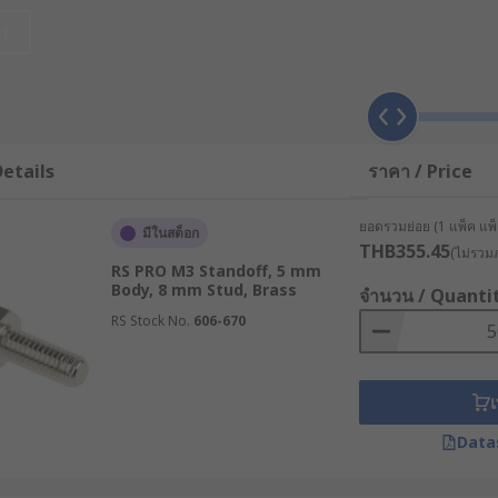
et
่อสร้างและรักษาระยะห่างที่แน่นอนระหว่างชิ้นส่วนสองชิ้นหรือม
่วยให้สามารถจับยึดชิ้นส่วนได้อย่างมั่นคงในขณะที่ยังรักษาระยะห
เหลือง, สแตนออฟพลาสติก, สกรู Standoff อะลูมิเนียม หรือสกรู 
etails
ราคา / Price
ะความทนทานต่อการกัดกร่อน คุณสมบัติเหล่านี้ทำให้สกรู Stand
ยอดรวมย่อย (1 แพ็ค แพ็ค
มีในสต็อก
THB355.45
f
(ไม่รวมภ
RS PRO M3 Standoff, 5 mm
Body, 8 mm Stud, Brass
จำนวน / Quanti
ศาสตร์และการถ่ายเทแรง โดยมีองค์ประกอบสำคัญดังนี้
RS Stock No.
606-670
บบให้มีความยาวที่แน่นอน เพื่อสร้างช่องว่างที่เหมาะสมระหว่างช
อการสร้างพื้นที่สำหรับการติดตั้งสายไฟหรือชิ้นส่วนอื่น ๆ
เ
ดกระทำตั้งฉากกับแกนของสกรูเกลียว Standoff ตัวสกรูจะต้องรับภา
Data
นผ่านศูนย์กลาง ความยาว และวัสดุที่ใช้ผลิต
วยึด Standoff อาจต้องรับแรงดึงที่พยายามแยกชิ้นส่วนออกจากกัน