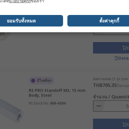
มได้ที่
นโยบายคุกกี้
ของเรา
ยอดรวมย่อย (1 แพ็ค แพ็ค
มีในสต็อก
THB490.55
(ไม่รวมภ
RS PRO Standoff M4, 5 mm
Body, Brass
จำนวน / Quanti
ยอมรับทั้งหมด
ตั้งค่าคุกกี้
อพิเศษหรือไม่ และมีพื้นที่เพียงพอสำหรับการติดตั้งหรือไม่
RS Stock No.
222-468
บ่อย ควรเลือกแบบที่ติดตั้งและถอดได้ง่าย เช่น แบบ Female-F
ที่มีการสั่นสะเทือนสูง อาจต้องพิจารณาการใช้น้ำยาล็อกเกลียว
เ
Data
f ในอุตสาหกรรมต่าง ๆ
ยอดรวมย่อย (1 ถุง ถุงละ 
มีในสต็อก
THB705.35
(ไม่รวมภ
RS PRO Standoff M3, 15 mm
ยะห่างที่เหมาะสม ลดความเสี่ยงจากการลัดวงจร
Body, Steel
จำนวน / Quanti
์เพื่อยึดเมนบอร์ดและฮาร์ดแวร์อื่น ๆ
RS Stock No.
806-6584
เ
กทรอนิกส์ (ECU) และแผงควบคุมภายใน