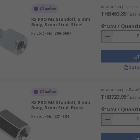
ยอดรวมย่อย (1 ถุง ถุงละ 
มีในสต็อก
THB463.85
(ไม่รวมภ
นบางงานที่มีการสั่นสะเทือนสูง สกรู Standoff ที่ผลิตจากวัสดุซึ่ง
RS PRO M3 Standoff, 5 mm
นสะเทือนระหว่างชิ้นส่วน
Body, 8 mm Stud, Steel
จำนวน / Quanti
RS Stock No.
806-6607
้ประกอบการควรรู้
ยที่ผู้ประกอบการควรตระหนัก เพื่อเพิ่มประสิทธิภาพในการผลิ
เ
Data
f ช่วยให้การจัดวางชิ้นส่วนเป็นไปอย่างแม่นยำ ลดความคลาดเคลื
างชิ้นส่วนด้วยตัวยึด Standoff ช่วยให้อากาศไหลเวียนได้ดีขึ้น 
ยอดรวมย่อย (1 แพ็ค แพ็ค
มีในสต็อก
กส์ที่ต้องการควบคุมอุณหภูมิ
THB723.95
(ไม่รวมภ
RS PRO M3 Standoff, 8 mm
ff ช่วยลดความเค้นและความเครียดที่เกิดขึ้นกับชิ้นส่วน ป้องกั
Body, 8 mm Stud, Brass
จำนวน / Quanti
ส่วน
RS Stock No.
221-134
doff มีหลากหลายขนาดและรูปแบบ ทำให้วิศวกรมีอิสระในการออกแบ
้องการ
เล็กทรอนิกส์ การแยกวงจรออกจากกันด้วยสกรู Standoff ช่วยลด
เ