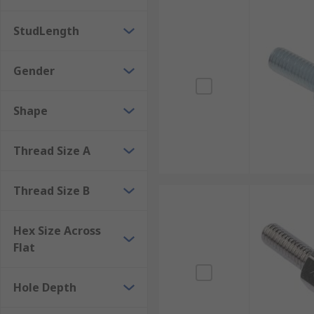
ตัวสกรูจะเป็นปัจจัยสำคัญในการต้านทานแรงดึงนี้
StudLength
การป้องกันการสั่นสะเทือน (Vibration Isolation) : ใ
เช่น ไนลอนหรือโพลิเมอร์ จะช่วยลดการถ่ายเทการสั่
Gender
ประโยชน์ของสกรู Standoff ที่ผู
Shape
การใช้สกรู Standoff ในงานอุตสาหกรรมมีประโยชน์มากมา
Thread Size A
เพิ่มความแม่นยำในการประกอบ : สกรูเกลียว Standof
คุณภาพสูงและลดอัตราการเสียในกระบวนการผลิต
Thread Size B
ปรับปรุงการระบายความร้อน : การสร้างช่องว่างระหว่
ประสิทธิภาพมากขึ้น โดยเฉพาะในอุปกรณ์อิเล็กทรอนิ
Hex Size Across
ยืดอายุการใช้งานของชิ้นส่วน : การใช้สกรู Stando
Flat
ช่วยลดค่าใช้จ่ายในการซ่อมบำรุงและการเปลี่ยนชิ้น
เพิ่มความยืดหยุ่นในการออกแบบ : เสาเกลียว Stan
Hole Depth
สามารถปรับเปลี่ยนระยะห่างและการจัดวางได้ตามต
ลดการรบกวนของสนามแม่เหล็กไฟฟ้า : ในอุปกรณ์อิ