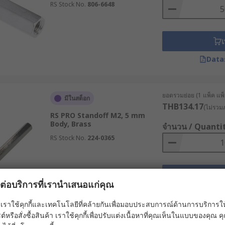
RS Stock No.
806-6648
มาะสมกับขนาดของสกรูและรูที่จะใช้ในการยึด
เ
อกให้มีความยาวที่เหมาะสมโดยคำนึงถึงความหนาของชิ้นงานที่จะ
ูหรืออุปกรณ์อื่น ๆ ที่จะใช้ร่วมกัน มาตรฐานที่นิยมใช้ เช่น M3, M
Data
ยอดรวมย่อย (1 แพ็ค แพ็ค
มีในสต็อก
THB134.17
ดยพิจารณาความยาวและวัสดุของสกรู
(ไม่รวมภ
RS PRO Standoff M2, 5 mm
ละวัสดุ โดยทั่วไปสกรูทำจากโลหะจะรับแรงดึงได้มากกว่าแบบพลาสติ
Body, Brass
จำนวน / Quanti
Standoff ที่มีความสามารถในการรับแรงสูงกว่าที่คำนวณไว้อย่างน้อ
RS Stock No.
224-0365
เ
ผลต่อบริการที่เรานำเสนอแก่คุณ
ิการทำงานที่แตกต่างกัน ควรเลือกให้เหมาะกับสภาพการใช้งาน เช
Data
มีสารเคมี ควรเลือกวัสดุที่ทนต่อการกัดกร่อน เช่น สเตนเลส หรื
เราใช้คุกกี้และเทคโนโลยีที่คล้ายกันเพื่อมอบประสบการณ์ด้านการบริการให้ดี
ต์หรือสั่งซื้อสินค้า เราใช้คุกกี้เพื่อปรับแต่งเนื้อหาที่คุณเห็นในแบบของคุณ
อกวัสดุที่นำไฟฟ้าได้ดี เช่น ทองเหลืองหรืออะลูมิเนียม แต่ถ้าต