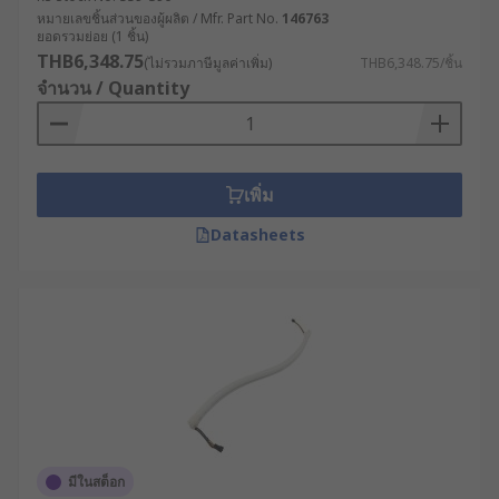
wall-mounted dimmers and colour wheels, and
หมายเลขชิ้นส่วนของผู้ผลิต / Mfr. Part No.
146763
ยอดรวมย่อย (1 ชิ้น)
remote controls with various functions. These
THB6,348.75
(ไม่รวมภาษีมูลค่าเพิ่ม)
THB6,348.75/ชิ้น
can be purchased separately at RS."
จำนวน / Quantity
เพิ่ม
Datasheets
มีในสต็อก