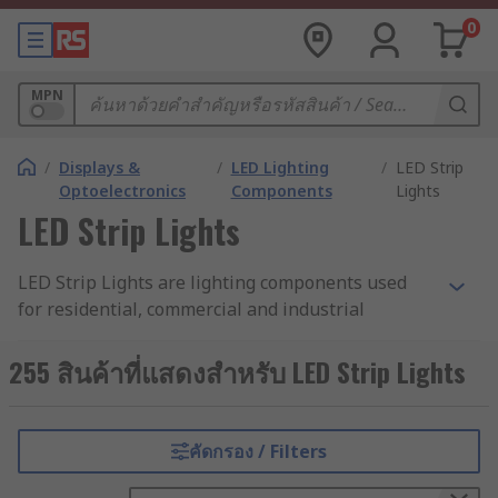
0
MPN
/
Displays &
/
LED Lighting
/
LED Strip
Optoelectronics
Components
Lights
LED Strip Lights
LED Strip Lights are lighting components used
for residential, commercial and industrial
lighting. They consist of multiple SMD LEDs
mounted onto a strip, which can be either a
255 สินค้าที่แสดงสำหรับ LED Strip Lights
flexible strip (LED tape) or a rigid strip (LED
modules). Strip lighting is very easy to use and
saves you from having to mount individual lights
คัดกรอง / Filters
across a large area.