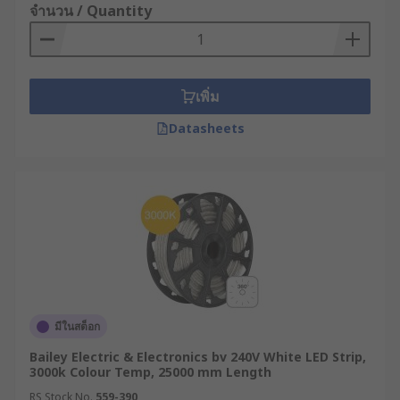
จำนวน / Quantity
There is a wide range of LED strip lights
available with different IP Ratings. This
demonstrates how "waterproof" the LED strip is.
If you require LED lighting which is completely
เพิ่ม
waterproof, you may which to go for a higher
rating, for example, IP67 & IP67. If you require
Datasheets
your LED strip light to be splashproof, IP45 may
be more suitable. If you do not require your LED
strip to be waterproof at all, IP20 is the lower
end of the rating. Most often, the higher the IP
Rating, the more expensive the LED strip due to
the manufacturing of the water-tight
encapsulation.
Do I need a controller?
มีในสต็อก
LED Lighting Strips work alongside LED lighting
Bailey Electric & Electronics bv 240V White LED Strip,
drivers (power supply) & controllers. There are
3000k Colour Temp, 25000 mm Length
various interfaces to control LED strips, such as
RS Stock No.
559-390