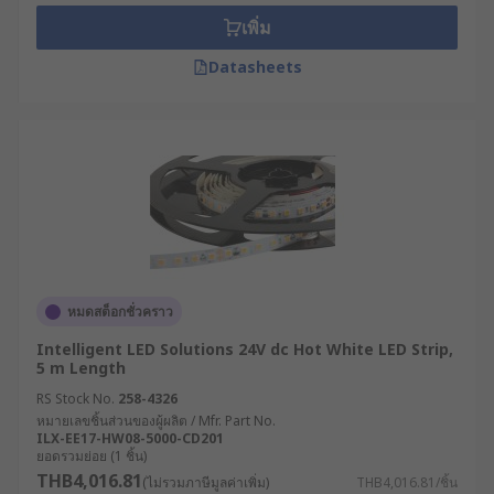
เพิ่ม
Shelving illimination
Datasheets
Media centre lighting
Walkway illumination.
LED light strips come in various lengths to suit
different applications. Easy to use connectors are
available to help with installation.
Some LED Light Strips are cuttable with
household scissors where instructed and can be
หมดสต็อกชั่วคราว
customised to any length. Note - check the
Intelligent LED Solutions 24V dc Hot White LED Strip,
datasheet for guidance before cutting any LED
5 m Length
strip. Flexible LED strips often come with a self-
RS Stock No.
258-4326
adhesive backing for easy installation.
หมายเลขชิ้นส่วนของผู้ผลิต / Mfr. Part No.
ILX-EE17-HW08-5000-CD201
ยอดรวมย่อย (1 ชิ้น)
Are they waterproof?
THB4,016.81
(ไม่รวมภาษีมูลค่าเพิ่ม)
THB4,016.81/ชิ้น