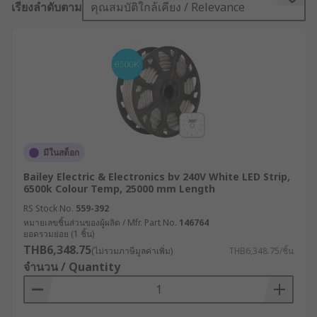
เรียงลำดับตาม
คุณสมบัติใกล้เคียง / Relevance
What colours are LED strip lights?
LED strips are available in many colours. White
LED strips are very popular for lighting as you
can get different colour temperatures, for
example, cool white and warm white. Cool white
LEDs are more popular in industry, while warm
white are ideal for at home. Coloured LED strips
are also available, including colour-chasing strips
มีในสต็อก
which can be programmed to create custom
Bailey Electric & Electronics bv 240V White LED Strip,
lighting. RGB and RGBW LED strip lights are ideal
6500k Colour Temp, 25000 mm Length
if you are looking to use a wide range of different
RS Stock No.
559-392
colours.
หมายเลขชิ้นส่วนของผู้ผลิต / Mfr. Part No.
146764
ยอดรวมย่อย (1 ชิ้น)
How are they used?
THB6,348.75
(ไม่รวมภาษีมูลค่าเพิ่ม)
THB6,348.75/ชิ้น
จำนวน / Quantity
Accent lighting in home and in retail
Under cabinet lighting