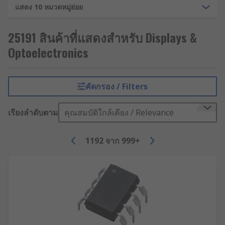
แสดง 10 หมวดหมู่ย่อย
Types of optoelectronic display
technology:
25191 สินค้าที่แสดงสำหรับ Displays &
Optoelectronics
LED (Light Emitting Diode)
LCD (Liquid Crystal Display)
คัดกรอง / Filters
OLED (Organic Light Emitting Diode)
เรียงลำดับตาม
คุณสมบัติใกล้เคียง / Relevance
VFD (Vacuum Fluorescent Displays)
1192
จาก
999+
Displays are commonly used to add a visual aid to
optoelectronic devices such as tablet computers,
vending machines or larger industrial equipment.
Other applications include: factory machinery,
medical equipment, scoreboards, retail displays,
exhibitions, and road signage. There is also a
range of accessories to use with displays such as