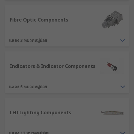
LEDs (light emitting diodes)
- for lighting and
indicators
Fibre Optic Components
Laser modules
- for alignment and object
detection
แสดง 3 หมวดหมู่ย่อย
Fibre optics
- for telecommunications and data
transfer
Indicators & Indicator Components
Photodetectors
- for security systems
Ambient light sensors
- for adjusting screen
แสดง 5 หมวดหมู่ย่อย
brightness
Optoelectronic technology
LED Lighting Components
Optoelectronics use both visible and invisible
forms of light, such as IR (Infrared) and UV
(ultraviolet). Optoelectronic technology and
แสดง 12 หมวดหมู่ย่อย