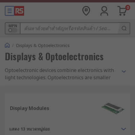
0
MPN
/
Displays & Optoelectronics
Displays & Optoelectronics
Optoelectronic devices combine electronics with
light technologies. Optoelectronics are smaller
components that are found in PCBs (printed
circuit boards) that emit and/or detect light in
particular wavelengths. Optoelectronics are used
by engineers and hobbyists from the design
Display Modules
phase through to manufacturing.
Types of optoelectronics:
แสดง 13 หมวดหมู่ย่อย