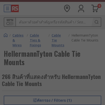
0
MPN
/
Cables
/
Cable
/
Cable
/
HellermannTyton
&
Ties &
Tie
Cable Tie Mounts
Wires
Fixings
Mounts
HellermannTyton Cable Tie
Mounts
266 สินค้าที่แสดงสำหรับ HellermannTyton
Cable Tie Mounts
คัดกรอง / Filters (1)